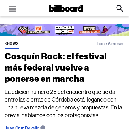
Open
Billboard
Searc
Click
menu
to
Expa
Searc
Input
SHOWS
hace 6 meses
Cosquín Rock: el festival
más federal vuelve a
ponerse en marcha
La edición número 26 del encuentro que se da
entre las sierras de Córdoba está llegando con
una nueva mezcla de géneros y propuestas. En la
previa, hablamos con los protagonistas.
Juan Cruz Revello