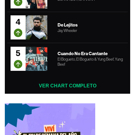
4
De Lejitos
Jay Wheeler
5
Cuando No Era Cantante
El Bogueto, El Bogueto & Yung Beef, Yung
Beef
VER CHART COMPLETO