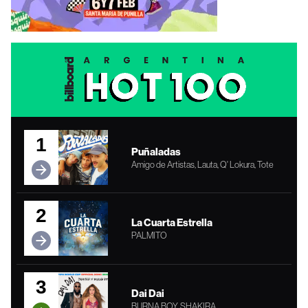
1
Puñaladas
Amigo de Artistas, Lauta, Q' Lokura, Tote
2
La Cuarta Estrella
PALMITO
3
Dai Dai
BURNA BOY, SHAKIRA