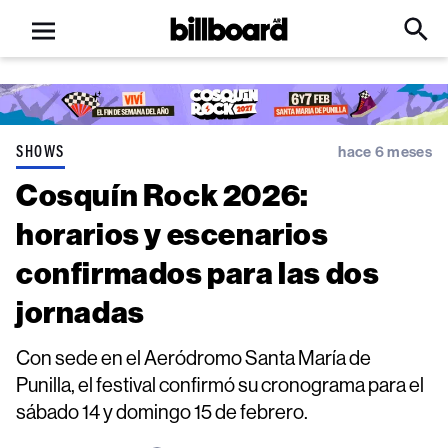
Open
Billboard
Searc
Click
menu
to
Expa
Searc
Input
SHOWS
hace 6 meses
Cosquín Rock 2026:
horarios y escenarios
confirmados para las dos
jornadas
Con sede en el Aeródromo Santa María de
Punilla, el festival confirmó su cronograma para el
sábado 14 y domingo 15 de febrero.