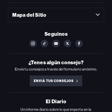
Mapa del Sitio
Seguinos
FOLLOW
FOLLOW
FOLLOW
FOLLOW
FOLLOW
BILLBOARD
BILLBOARD
BILLBOARD
BILLBOARD
BILLBOARD
ON
ON
ON
ON
ON
INSTAGRAM
YOUTUBE
YOUTUBE
X
FACEBOOK
¿Tenes algún consejo?
Envíe tu consejos a través del formulario anónimo.
ENVIÁ TUS CONSEJOS
ENVIÁ
TUS
CONSEJOS
El Diario
Un informe diario sobre lo que importa en la