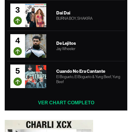
3
Dai Dai
BURNA BOY, SHAKIRA
4
De Lejitos
Jay Wheeler
5
Cuando No Era Cantante
El Bogueto, El Bogueto & Yung Beef, Yung
Beef
VER CHART COMPLETO