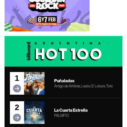
1
Puñaladas
Amigo de Artistas, Lauta, Q' Lokura, Tote
2
La Cuarta Estrella
PALMITO