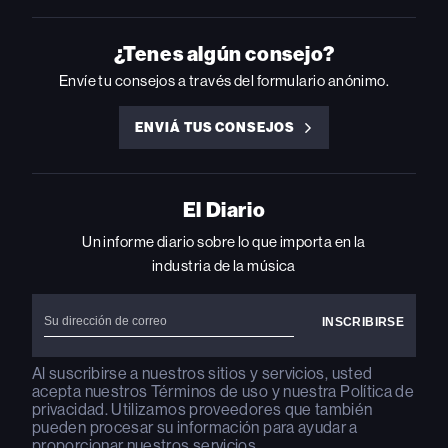
BILLBOARD
BILLBOARD
BILLBOARD
BILLBOARD
BILLBOARD
ON
ON
ON
ON
ON
INSTAGRAM
YOUTUBE
YOUTUBE
X
FACEBOOK
¿Tenes algún consejo?
Envíe tu consejos a través del formulario anónimo.
ENVIÁ TUS CONSEJOS
ENVIÁ
TUS
CONSEJOS
El Diario
Un informe diario sobre lo que importa en la
industria de la música
Al suscribirse a nuestros sitios y servicios, usted
acepta nuestros
Términos de uso
y nuestra
Política de
privacidad
. Utilizamos proveedores que también
pueden procesar su información para ayudar a
proporcionar nuestros servicios.