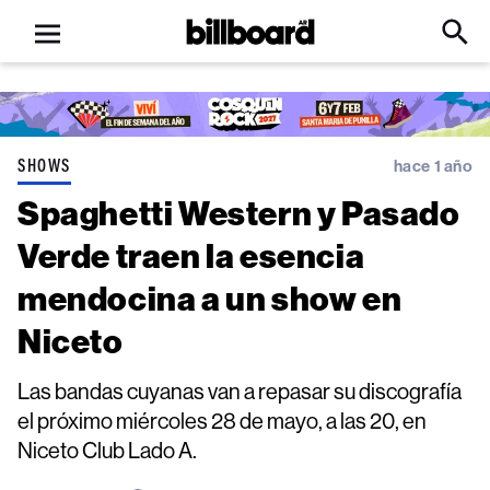
Open
Billboard
Searc
Click
menu
to
Expa
Searc
Input
SHOWS
hace 1 año
Spaghetti Western y Pasado
Verde traen la esencia
mendocina a un show en
Niceto
Las bandas cuyanas van a repasar su discografía
el próximo miércoles 28 de mayo, a las 20, en
Niceto Club Lado A.