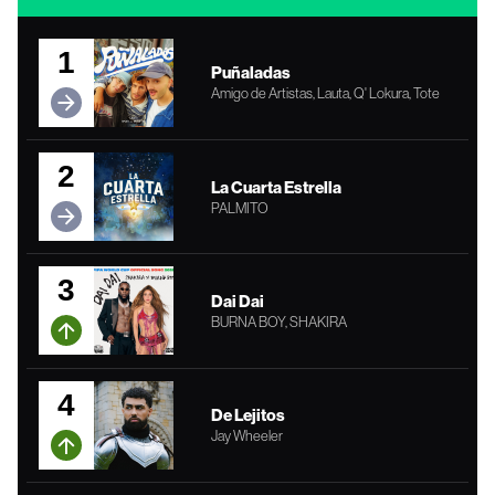
1
Puñaladas
Amigo de Artistas, Lauta, Q' Lokura, Tote
2
La Cuarta Estrella
PALMITO
3
Dai Dai
BURNA BOY, SHAKIRA
4
De Lejitos
Jay Wheeler