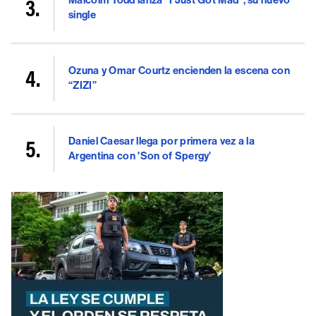
Malcolm Todd lanza "I Just Got Mad", su nuevo
single
Ozuna y Omar Courtz encienden la escena con
“ZIZI”
Daniel Caesar llega por primera vez a la
Argentina con 'Son of Spergy'