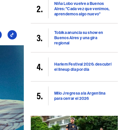
Niña Lobo vuelve a Buenos
Aires: "Cada vez que venimos,
aprendemos algo nuevo"
Tobika anuncia su show en
guí
Seguí
Buenos Aires y una gira
a
regional
llboard
Billboard
en
uTube
TikTok
Harlem Festival 2026: descubrí
el lineup día por día
Milo J regresa a la Argentina
para cerrar el 2026