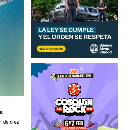
e
,
m de diez