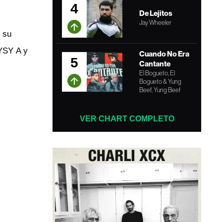
4
De Lejitos
Jay Wheeler
 su
 YSY A y
Cuando No Era
5
Cantante
El Bogueto, El
Bogueto & Yung
Beef, Yung Beef
VER CHART COMPLETO