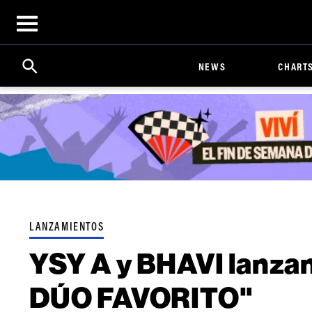
Open
menu
Search
Click
NEWS
CHART
to
Expand
Search
Input
LANZAMIENTOS
YSY A y BHAVI lanzan
DÚO FAVORITO"