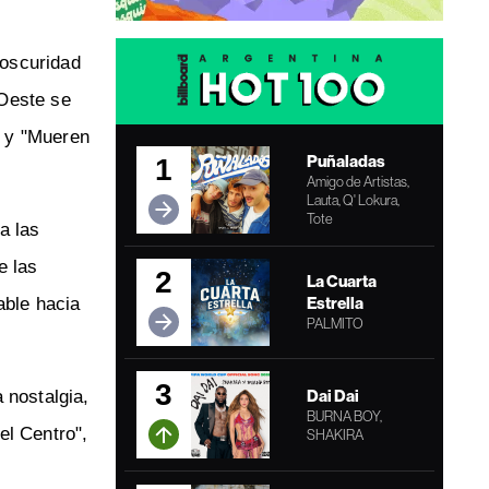
 oscuridad
 Oeste se
" y "Mueren
Puñaladas
1
Amigo de Artistas,
Lauta, Q' Lokura,
Tote
a las
e las
2
La Cuarta
able hacia
Estrella
PALMITO
3
Dai Dai
 nostalgia,
BURNA BOY,
el Centro",
SHAKIRA