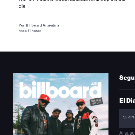
día
Por
Billboard Argentina
hace 11 horas
Segu
El Di
Al susc