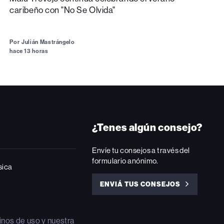
caribeño con "No Se Olvida"
Por
Julián Mastrángelo
hace 13 horas
¿Tenes algún consejo?
Envíe tu consejos a través del
formulario anónimo.
sica
ENVIÁ TUS CONSEJOS
ENVIÁ
TUS
CONSEJOS
inos de uso
y nuestra