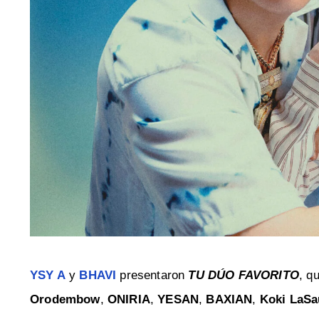
YSY A
y
BHAVI
presentaron
TU DÚO FAVORITO
, q
Orodembow
,
ONIRIA
,
YESAN
,
BAXIAN
,
Koki LaSa