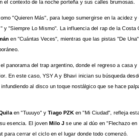
n el contexto de la noche porteña y sus calles brumosas.
como "Quieren Más", para luego sumergirse en la acidez y
y "Siempre Lo Mismo". La influencia del rap de la Costa
mán
en "Cuántas Veces", mientras que las pistas "De Una
poráneo.
el panorama del trap argentino, donde el regreso a casa y 
rior. En este caso, YSY A y Bhavi inician su búsqueda desd
, infundiendo al disco un toque nostálgico que se hace palp
Quila
en "Tuuuyo" y
Tiago PZK
en "Mi Ciudad", refleja esta
su esencia. El joven
Milo J
se une al dúo en "Flechazo en 
t para cerrar el ciclo en el lugar donde todo comenzó.