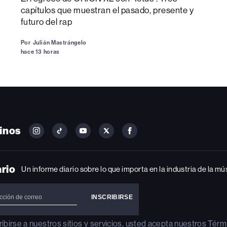
capítulos que muestran el pasado, presente y
futuro del rap
Por
Julián Mastrángelo
hace 13 horas
inos
FOLLOW
FOLLOW
FOLLOW
FOLLOW
FOLLOW
BILLBOARD
BILLBOARD
BILLBOARD
BILLBOARD
BILLBOARD
ON
ON
ON
ON
ON
INSTAGRAM
YOUTUBE
YOUTUBE
X
FACEBOOK
ario
Un informe diario sobre lo que importa en la industria de la mú
ribirse a nuestros sitios y servicios, usted acepta nuestros
Térm