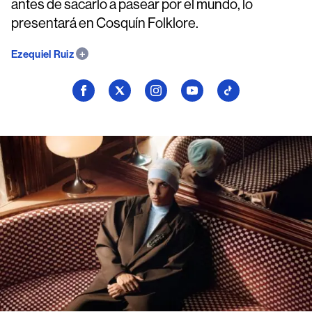
antes de sacarlo a pasear por el mundo, lo
presentará en Cosquín Folklore.
Ezequiel Ruiz
Seguí
Seguí
Seguí
Seguí
Seguí
a
a
a
a
a
Billboard
Billboard
Billboard
Billboard
Billboard
en
en
en
en
en
Facebook
X
Instagram
YouTube
TikTok