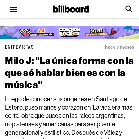
Open
Billboard
Searc
Click
menu
to
Expa
Searc
Input
ENTREVISTAS
hace 7 meses
Milo J: "La única forma con la
que sé hablar bien es con la
música"
Luego de conocer sus orígenes en Santiago del
Estero, puso manos y corazón en 'La vida era más
corta’, obra que bucea en las raíces argentinas,
rioplatenses y americanas para ser puente
generacional y estilístico. Después de Vélez y