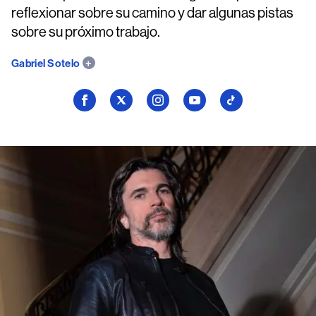
reflexionar sobre su camino y dar algunas pistas
sobre su próximo trabajo.
Gabriel Sotelo
Seguí
Seguí
Seguí
Seguí
Seguí
a
a
a
a
a
Billboard
Billboard
Billboard
Billboard
Billboard
en
en
en
en
en
Facebook
X
Instagram
YouTube
TikTok