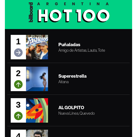
1
Puñaladas
Amigo de Artistas, Lauta, Tote
2
Superestrella
Aitana
3
AL GOLPITO
Nueva Línea, Quevedo
4