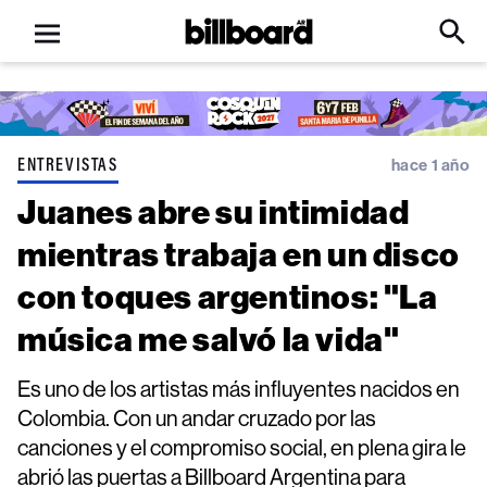
Open
Billboard
Searc
Click
menu
to
Expa
Searc
Input
ENTREVISTAS
hace 1 año
Juanes abre su intimidad
mientras trabaja en un disco
con toques argentinos: "La
música me salvó la vida"
Es uno de los artistas más influyentes nacidos en
Colombia. Con un andar cruzado por las
canciones y el compromiso social, en plena gira le
abrió las puertas a Billboard Argentina para