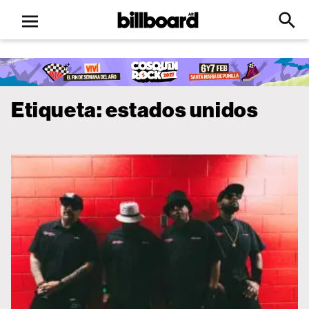
Open
Billboard
Searc
Click
menu
to
Expa
Searc
Input
Etiqueta:
estados unidos