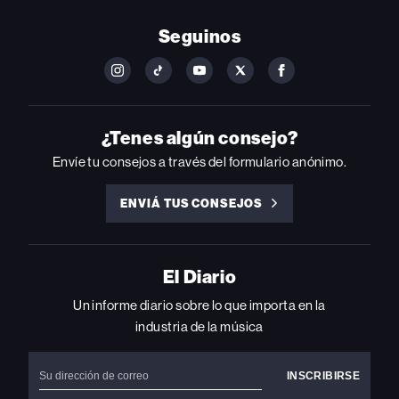
Seguinos
FOLLOW
FOLLOW
FOLLOW
FOLLOW
FOLLOW
BILLBOARD
BILLBOARD
BILLBOARD
BILLBOARD
BILLBOARD
ON
ON
ON
ON
ON
INSTAGRAM
YOUTUBE
YOUTUBE
X
FACEBOOK
¿Tenes algún consejo?
Envíe tu consejos a través del formulario anónimo.
ENVIÁ TUS CONSEJOS
ENVIÁ
TUS
CONSEJOS
El Diario
Un informe diario sobre lo que importa en la
industria de la música