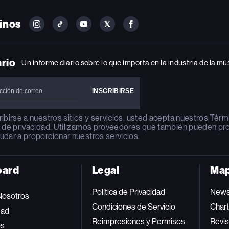
inos
FOLLOW
FOLLOW
FOLLOW
FOLLOW
FOLLOW
BILLBOARD
BILLBOARD
BILLBOARD
BILLBOARD
BILLBOARD
ON
ON
ON
ON
ON
INSTAGRAM
YOUTUBE
YOUTUBE
X
FACEBOOK
ario
Un informe diario sobre lo que importa en la industria de la mú
ribirse a nuestros sitios y servicios, usted acepta nuestros
Térm
a de privacidad
. Utilizamos proveedores que también pueden pr
udar a proporcionar nuestros servicios.
oard
Legal
Map
Política de Privacidad
New
Nosotros
Condiciones de Servicio
Char
dad
Reimpresiones y Permisos
Revis
os