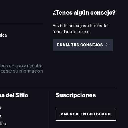
¿Tenes algún consejo?
Envíe tu consejos a través del
formulario anónimo.
sica
ENVIÁ TUS CONSEJOS
ENVIÁ
TUS
CONSEJOS
inos de uso
y nuestra
ocesar su información
a del Sitio
Suscripciones
s
ANUNCIE EN BILLBOARD
ts
tas