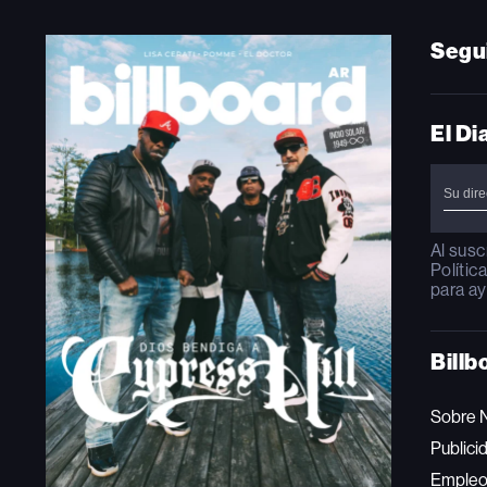
Segu
El Di
Al susc
Polític
para ay
Billb
Sobre 
Publici
Emple