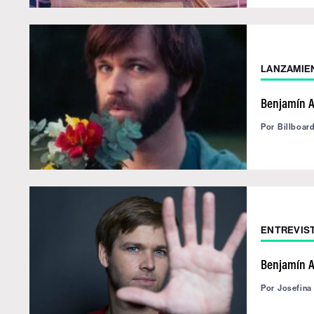
LANZAMIE
Benjamín A
Por
Billboar
ENTREVIS
Benjamín A
Por
Josefina