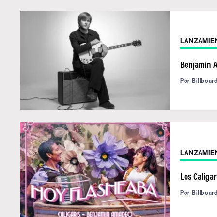
LANZAMIE
Benjamín A
Por
Billboar
LANZAMIE
Los Caliga
Por
Billboar