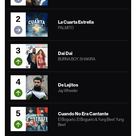
2
La Cuarta Estrella
PALMITO
3
Dai Dai
BURNA BOY, SHAKIRA
4
De Lejitos
Jay Wheeler
5
Cuando No Era Cantante
El Bogueto, El Bogueto & Yung Beef, Yung
Beef