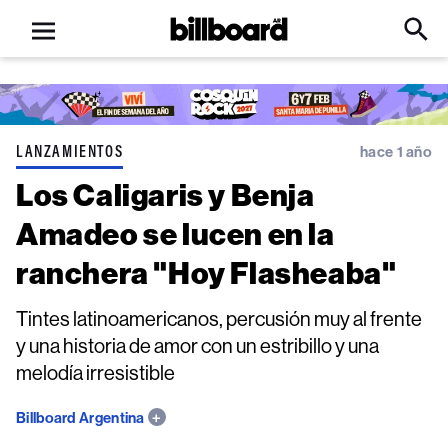
Open
Billboard
Searc
Click
menu
to
Expa
Searc
Input
LANZAMIENTOS
hace 1 año
Los Caligaris y Benja
Amadeo se lucen en la
ranchera "Hoy Flasheaba"
Tintes latinoamericanos, percusión muy al frente
y una historia de amor con un estribillo y una
melodía irresistible
Billboard Argentina