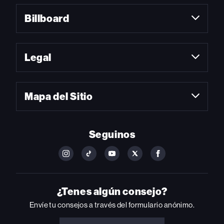
Billboard
Legal
Mapa del Sitio
Seguinos
FOLLOW
FOLLOW
FOLLOW
FOLLOW
FOLLOW
BILLBOARD
BILLBOARD
BILLBOARD
BILLBOARD
BILLBOARD
ON
ON
ON
ON
ON
INSTAGRAM
YOUTUBE
YOUTUBE
X
FACEBOOK
¿Tenes algún consejo?
Envíe tu consejos a través del formulario anónimo.