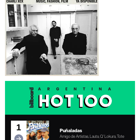
1
Puñaladas
Amigo de Artistas, Lauta, Q' Lokura, Tote