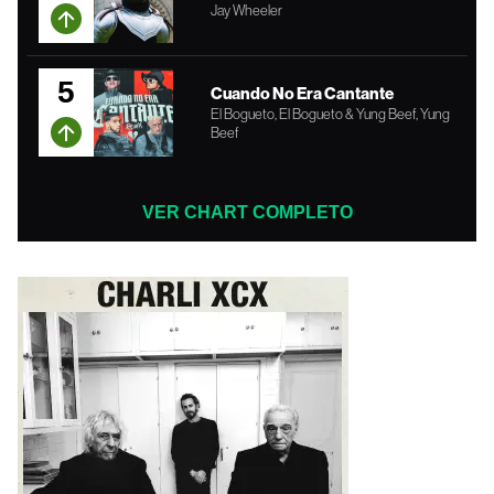
Jay Wheeler
5
Cuando No Era Cantante
El Bogueto, El Bogueto & Yung Beef, Yung
Beef
VER CHART COMPLETO