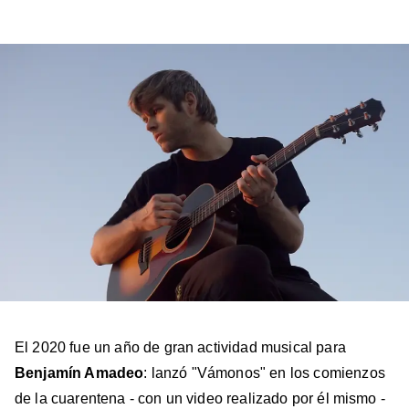
a
a
a
a
a
Billboard
Billboard
Billboard
Billboard
Billboard
en
en
en
en
en
Facebook
X
Instagram
YouTube
TikTok
El 2020 fue un año de gran actividad musical para
Benjamín Amadeo
: lanzó "Vámonos" en los comienzos
de la cuarentena - con un video realizado por él mismo -