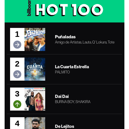
1
Puñaladas
Amigo de Artistas, Lauta, Q' Lokura, Tote
2
La Cuarta Estrella
PALMITO
3
Dai Dai
BURNA BOY, SHAKIRA
4
De Lejitos