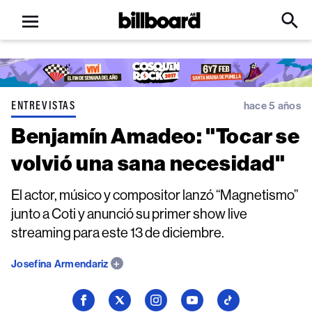
Open
Billboard
Searc
Click
menu
to
Expa
Searc
Input
ENTREVISTAS
hace 5 años
Benjamín Amadeo: "Tocar se
volvió una sana necesidad"
El actor, músico y compositor lanzó “Magnetismo”
junto a Coti y anunció su primer show live
streaming para este 13 de diciembre.
Josefina Armendariz
Seguí
Seguí
Seguí
Seguí
Seguí