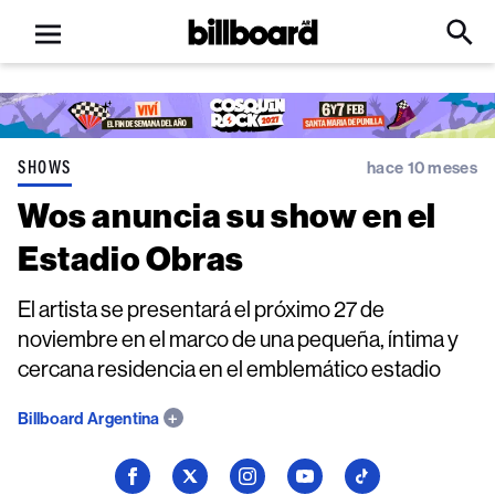
Open
Billboard
Searc
Click
menu
to
Expa
Searc
Input
SHOWS
hace 10 meses
Wos anuncia su show en el
Estadio Obras
El artista se presentará el próximo 27 de
noviembre en el marco de una pequeña, íntima y
cercana residencia en el emblemático estadio
Billboard Argentina
Seguí
Seguí
Seguí
Seguí
Seguí