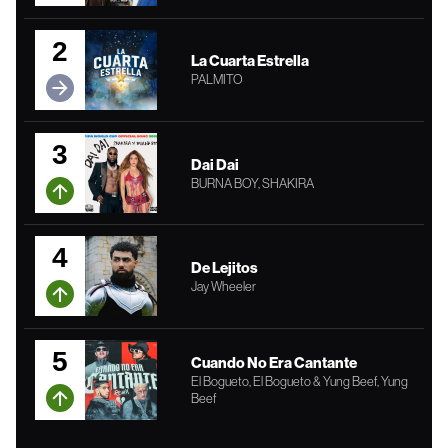
2
La Cuarta Estrella
PALMITO
3
Dai Dai
BURNA BOY, SHAKIRA
4
De Lejitos
Jay Wheeler
5
Cuando No Era Cantante
El Bogueto, El Bogueto & Yung Beef, Yung
Beef