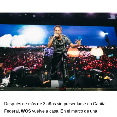
a
a
a
a
a
Billboard
Billboard
Billboard
Billboard
Billboard
en
en
en
en
en
Facebook
X
Instagram
YouTube
TikTok
Después de más de 3 años sin presentarse en Capital
Federal,
WOS
vuelve a casa. En el marco de una