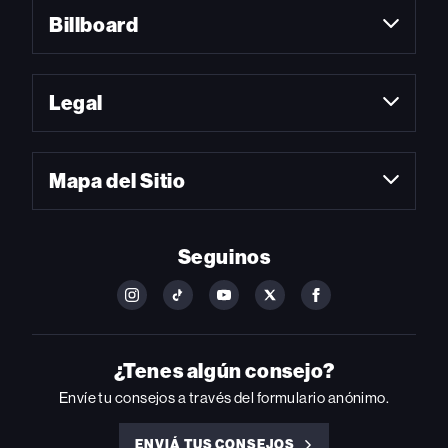
Billboard
Legal
Mapa del Sitio
Seguinos
FOLLOW
FOLLOW
FOLLOW
FOLLOW
FOLLOW
BILLBOARD
BILLBOARD
BILLBOARD
BILLBOARD
BILLBOARD
ON
ON
ON
ON
ON
INSTAGRAM
YOUTUBE
YOUTUBE
X
FACEBOOK
¿Tenes algún consejo?
Envíe tu consejos a través del formulario anónimo.
ENVIÁ TUS CONSEJOS