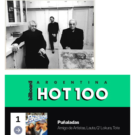
1
Puñaladas
Amigo de Artistas, Lauta, Q' Lokura, Tote