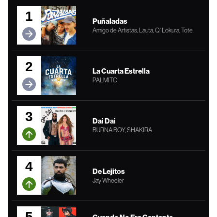
1
Puñaladas
Amigo de Artistas, Lauta, Q' Lokura, Tote
2
La Cuarta Estrella
PALMITO
3
Dai Dai
BURNA BOY, SHAKIRA
4
De Lejitos
Jay Wheeler
5