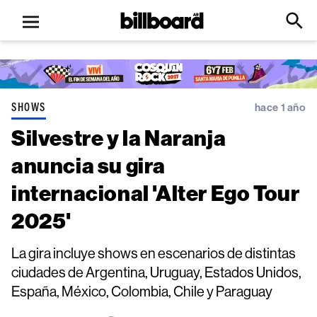
Open
Billboard
Searc
Click
menu
to
Expa
Searc
Input
SHOWS
hace 1 año
Silvestre y la Naranja
anuncia su gira
internacional 'Alter Ego Tour
2025'
La gira incluye shows en escenarios de distintas
ciudades de Argentina, Uruguay, Estados Unidos,
España, México, Colombia, Chile y Paraguay