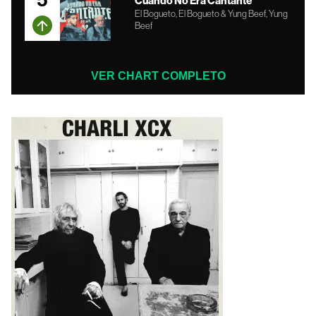
Cuando No Era Cantante
El Bogueto, El Bogueto & Yung Beef, Yung
Beef
VER CHART COMPLETO