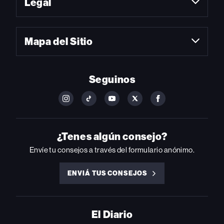
Legal
Mapa del Sitio
Seguinos
FOLLOW
FOLLOW
FOLLOW
FOLLOW
FOLLOW
BILLBOARD
BILLBOARD
BILLBOARD
BILLBOARD
BILLBOARD
ON
ON
ON
ON
ON
INSTAGRAM
YOUTUBE
YOUTUBE
X
FACEBOOK
¿Tenes algún consejo?
Envíe tu consejos a través del formulario anónimo.
ENVIÁ TUS CONSEJOS
ENVIÁ
TUS
CONSEJOS
El Diario