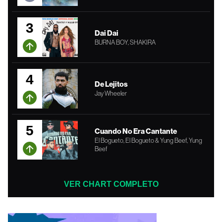
3
Dai Dai
BURNA BOY, SHAKIRA
4
De Lejitos
Jay Wheeler
5
Cuando No Era Cantante
El Bogueto, El Bogueto & Yung Beef, Yung
Beef
VER CHART COMPLETO