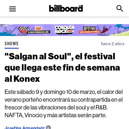
Open
Billboard
Searc
Click
menu
to
Expa
Searc
Input
SHOWS
hace 2 años
"Salgan al Soul", el festival
que llega este fin de semana
al Konex
Este sábado 9 y domingo 10 de marzo, el calor del
verano porteño encontrará su contrapartida en el
frescor de las vibraciones del soul y el R&B.
NAFTA, Vinocio y más artistas serán parte.
Josefina Armendariz