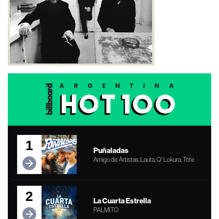
1
Puñaladas
Amigo de Artistas, Lauta, Q' Lokura, Tote
2
La Cuarta Estrella
PALMITO