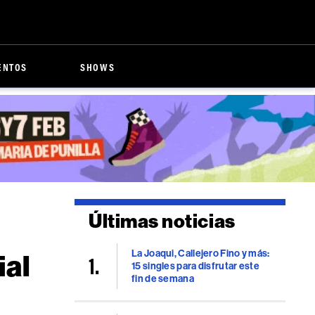
ENTOS
SHOWS
Últimas noticias
La Joaqui, Callejero Fino y más:
ial
15 singles para disfrutar este
fin de semana