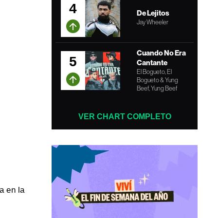
4
De Lejitos
Jay Wheeler
Cuando No Era
5
Cantante
El Bogueto, El
Bogueto & Yung
Beef, Yung Beef
VER CHART COMPLETO
a en la