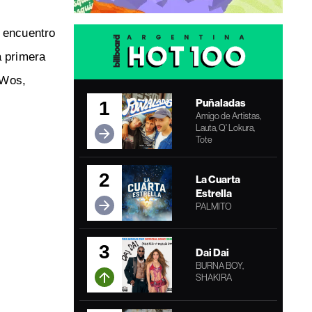
o encuentro
a primera
 Wos,
Puñaladas
1
Amigo de Artistas,
Lauta, Q' Lokura,
Tote
2
La Cuarta
Estrella
PALMITO
3
Dai Dai
BURNA BOY,
SHAKIRA