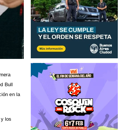
imera
d Bull
ión en la
 y los