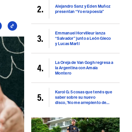
Alejandro Sanz y Eden Muñoz
presentan “Yo era poesía”
guí
Seguí
a
Emmanuel Horvilleur lanza
“Salvador” junto a León Gieco
llboard
Billboard
y Lucas Martí
en
uTube
TikTok
La Oreja de Van Gogh regresa a
la Argentina con Amaia
Montero
Karol G: 5 cosas que tenés que
saber sobre su nuevo
disco, 'No me arrepiento de
sentir tanto'