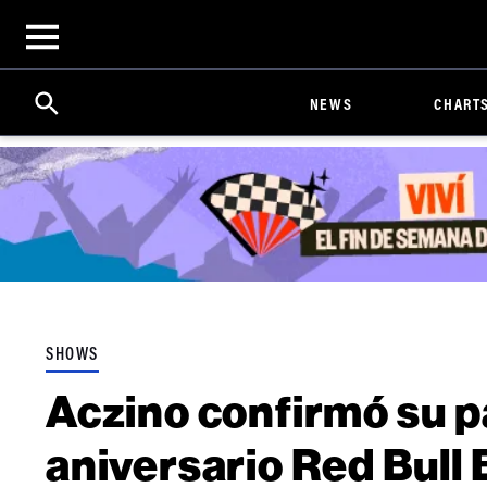
Open
menu
Search
Click
NEWS
CHART
to
Expand
Search
Input
SHOWS
Aczino confirmó su pa
aniversario Red Bull 