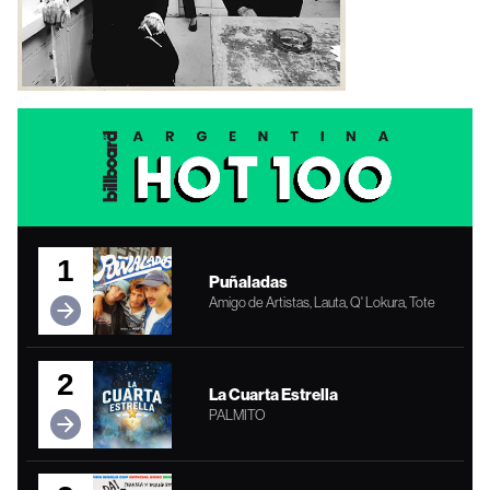
1
Puñaladas
Amigo de Artistas, Lauta, Q' Lokura, Tote
2
La Cuarta Estrella
PALMITO