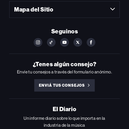
Mapa del Sitio
Seguinos
FOLLOW
FOLLOW
FOLLOW
FOLLOW
FOLLOW
BILLBOARD
BILLBOARD
BILLBOARD
BILLBOARD
BILLBOARD
ON
ON
ON
ON
ON
INSTAGRAM
YOUTUBE
YOUTUBE
X
FACEBOOK
¿Tenes algún consejo?
Envíe tu consejos a través del formulario anónimo.
ENVIÁ TUS CONSEJOS
ENVIÁ
TUS
CONSEJOS
El Diario
Un informe diario sobre lo que importa en la
industria de la música