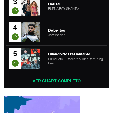
3
Dai Dai
BURNA BOY, SHAKIRA
4
De Lejitos
Jay Wheeler
5
Cuando No Era Cantante
El Bogueto, El Bogueto & Yung Beef, Yung
Beef
VER CHART COMPLETO