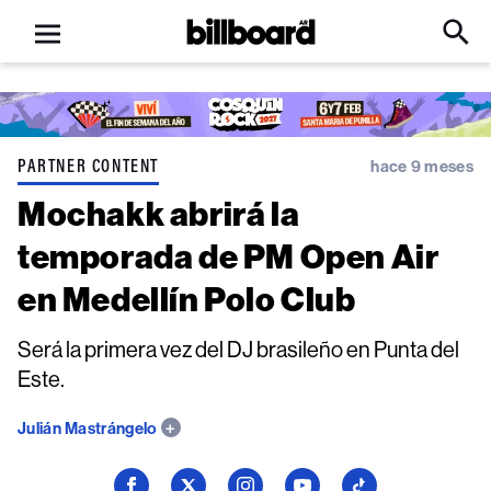
Open
Billboard
Searc
Click
menu
to
Expa
Searc
Input
PARTNER CONTENT
hace 9 meses
Mochakk abrirá la
temporada de PM Open Air
en Medellín Polo Club
Será la primera vez del DJ brasileño en Punta del
Este.
Julián Mastrángelo
Seguí
Seguí
Seguí
Seguí
Seguí