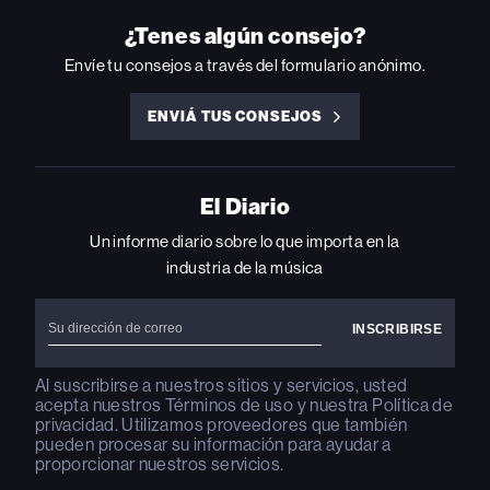
ON
ON
ON
ON
ON
INSTAGRAM
YOUTUBE
YOUTUBE
X
FACEBOOK
¿Tenes algún consejo?
Envíe tu consejos a través del formulario anónimo.
ENVIÁ TUS CONSEJOS
ENVIÁ
TUS
CONSEJOS
El Diario
Un informe diario sobre lo que importa en la
industria de la música
Al suscribirse a nuestros sitios y servicios, usted
acepta nuestros
Términos de uso
y nuestra
Política de
privacidad
. Utilizamos proveedores que también
pueden procesar su información para ayudar a
proporcionar nuestros servicios.