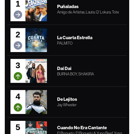
1
Puñaladas
Amigo de Artistas, Lauta, Q' Lokura, Tote
2
La Cuarta Estrella
PALMITO
3
Dai Dai
BURNA BOY, SHAKIRA
4
De Lejitos
Jay Wheeler
5
Cuando No Era Cantante
El Bogueto, El Bogueto & Yung Beef, Yung