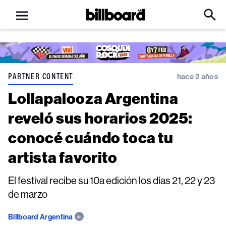
Open
Billboard
Searc
Click
menu
to
Expa
Searc
Input
PARTNER CONTENT
hace 2 años
Lollapalooza Argentina
reveló sus horarios 2025:
conocé cuándo toca tu
artista favorito
El festival recibe su 10a edición los días 21, 22 y 23
de marzo
Billboard Argentina