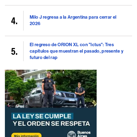
Milo J regresa a la Argentina para cerrar el
2026
El regreso de ORION XL con "Ictus": Tres
capítulos que muestran el pasado, presente y
futuro del rap