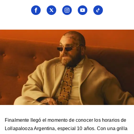
Seguí
Seguí
Seguí
Seguí
Seguí
a
a
a
a
a
Billboard
Billboard
Billboard
Billboard
Billboard
en
en
en
en
en
Facebook
X
Instagram
YouTube
TikTok
Finalmente llegó el momento de conocer los horarios de
Lollapalooza Argentina, especial 10 años. Con una grilla