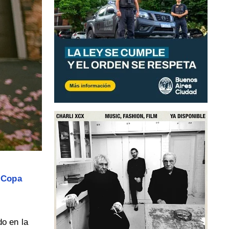
a
Copa
do en la