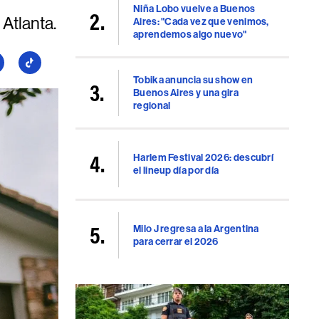
Niña Lobo vuelve a Buenos
 Atlanta.
Aires: "Cada vez que venimos,
aprendemos algo nuevo"
guí
Seguí
a
Tobika anuncia su show en
Buenos Aires y una gira
llboard
Billboard
regional
en
uTube
TikTok
Harlem Festival 2026: descubrí
el lineup día por día
Milo J regresa a la Argentina
para cerrar el 2026