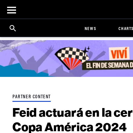
Open
menu
Search
Click
NEWS
CHART
to
Expand
Search
Input
PARTNER CONTENT
Feid actuará en la ce
Copa América 2024