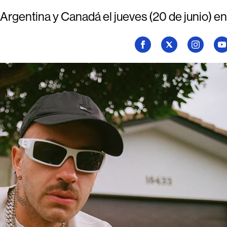
 Argentina y Canadá el jueves (20 de junio) en
Seguí
Seguí
Seguí
Se
a
a
a
a
Billboard
Billboard
Billboard
Bi
en
en
en
en
Facebook
X
Instagram
Yo