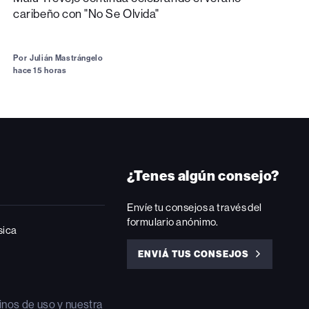
caribeño con "No Se Olvida"
Por
Julián Mastrángelo
hace 15 horas
¿Tenes algún consejo?
Envíe tu consejos a través del
formulario anónimo.
sica
ENVIÁ TUS CONSEJOS
ENVIÁ
TUS
CONSEJOS
inos de uso
y nuestra