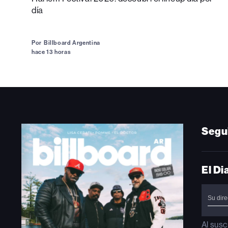
día
Por
Billboard Argentina
hace 13 horas
Segu
El Di
Al susc