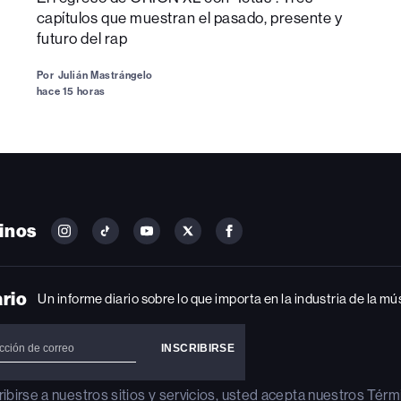
capítulos que muestran el pasado, presente y
futuro del rap
Por
Julián Mastrángelo
hace 15 horas
inos
FOLLOW
FOLLOW
FOLLOW
FOLLOW
FOLLOW
BILLBOARD
BILLBOARD
BILLBOARD
BILLBOARD
BILLBOARD
ON
ON
ON
ON
ON
INSTAGRAM
YOUTUBE
YOUTUBE
X
FACEBOOK
ario
Un informe diario sobre lo que importa en la industria de la mú
ribirse a nuestros sitios y servicios, usted acepta nuestros
Térm