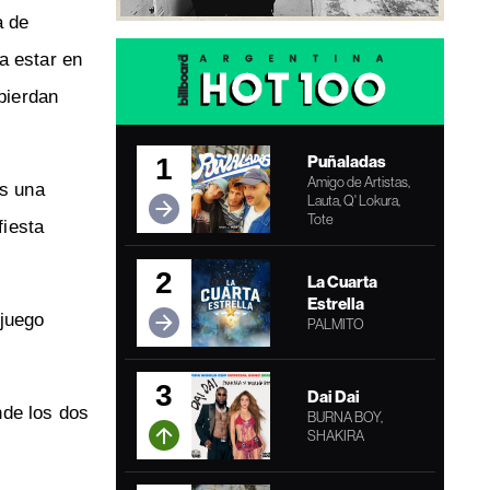
a de
a estar en
pierdan
Puñaladas
1
Amigo de Artistas,
as una
Lauta, Q' Lokura,
Tote
fiesta
2
La Cuarta
Estrella
 juego
PALMITO
3
Dai Dai
nde los dos
BURNA BOY,
SHAKIRA