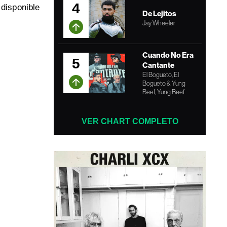
4
disponible
De Lejitos
Jay Wheeler
Cuando No Era
5
Cantante
El Bogueto, El
Bogueto & Yung
Beef, Yung Beef
VER CHART COMPLETO