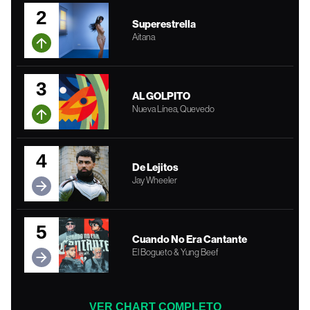
2
Superestrella
Aitana
3
AL GOLPITO
Nueva Línea, Quevedo
4
De Lejitos
Jay Wheeler
5
Cuando No Era Cantante
El Bogueto & Yung Beef
VER CHART COMPLETO