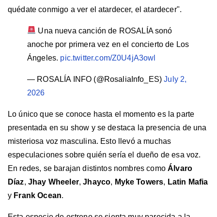
quédate conmigo a ver el atardecer, el atardecer".
Una nueva canción de ROSALÍA sonó
anoche por primera vez en el concierto de Los
Ángeles.
pic.twitter.com/Z0U4jA3owl
— ROSALÍA INFO (@RosaliaInfo_ES)
July 2,
2026
Lo único que se conoce hasta el momento es la parte
presentada en su show y se destaca la presencia de una
misteriosa voz masculina. Esto llevó a muchas
especulaciones sobre quién sería el dueño de esa voz.
En redes, se barajan distintos nombres como
Álvaro
Díaz
,
Jhay Wheeler
,
Jhayco
,
Myke Towers
,
Latin Mafia
y
Frank Ocean
.
Esta especie de estreno se sienta muy parecida a la