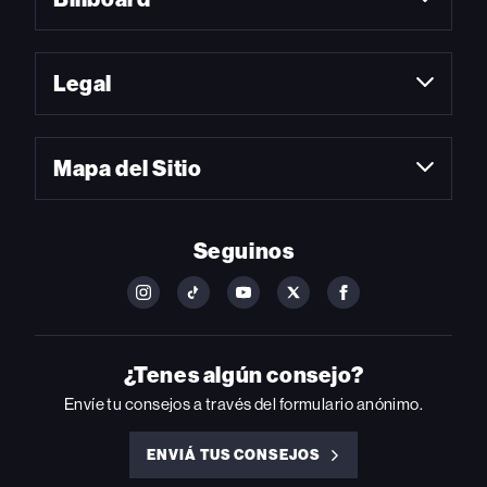
Legal
Mapa del Sitio
Seguinos
FOLLOW
FOLLOW
FOLLOW
FOLLOW
FOLLOW
BILLBOARD
BILLBOARD
BILLBOARD
BILLBOARD
BILLBOARD
ON
ON
ON
ON
ON
INSTAGRAM
YOUTUBE
YOUTUBE
X
FACEBOOK
¿Tenes algún consejo?
Envíe tu consejos a través del formulario anónimo.
ENVIÁ TUS CONSEJOS
ENVIÁ
TUS