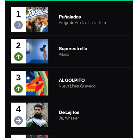
1
Puñaladas
Amigo de Artistas, Lauta, Tote
2
Superestrella
Aitana
3
AL GOLPITO
Nueva Línea, Quevedo
4
De Lejitos
Jay Wheeler