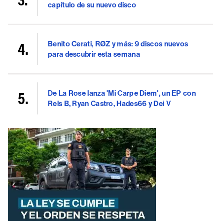
capítulo de su nuevo disco
Benito Cerati, RØZ y más: 9 discos nuevos
para descubrir esta semana
De La Rose lanza 'Mi Carpe Diem', un EP con
Rels B, Ryan Castro, Hades66 y Dei V