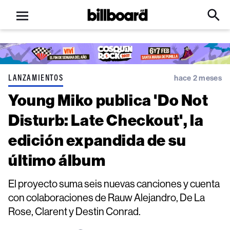
Open
Billboard
Searc
Click
menu
to
Expa
Searc
Input
LANZAMIENTOS
hace 2 meses
Young Miko publica 'Do Not
Disturb: Late Checkout', la
edición expandida de su
último álbum
El proyecto suma seis nuevas canciones y cuenta
con colaboraciones de Rauw Alejandro, De La
Rose, Clarent y Destin Conrad.