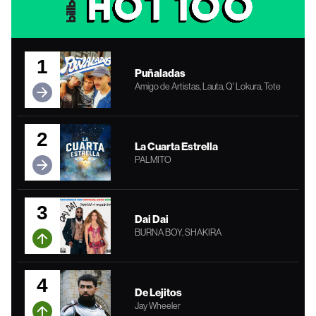
1
Puñaladas
Amigo de Artistas, Lauta, Q' Lokura, Tote
2
La Cuarta Estrella
PALMITO
3
Dai Dai
BURNA BOY, SHAKIRA
4
De Lejitos
Jay Wheeler