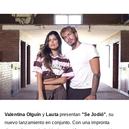
a
a
a
a
a
Billboard
Billboard
Billboard
Billboard
Billboard
en
en
en
en
en
Facebook
X
Instagram
YouTube
TikTok
Valentina Olguín
y
Lauta
presentan
"Se Jodió"
, su
nuevo lanzamiento en conjunto. Con una impronta