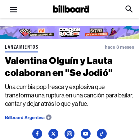
Open
Billboard
Searc
Click
menu
to
Expa
Searc
Input
LANZAMIENTOS
hace 3 meses
Valentina Olguín y Lauta
colaboran en "Se Jodió"
Una cumbia pop fresca y explosiva que
transforma una ruptura en una canción para bailar,
cantar y dejar atrás lo que ya fue.
Billboard Argentina
Seguí
Seguí
Seguí
Seguí
Seguí