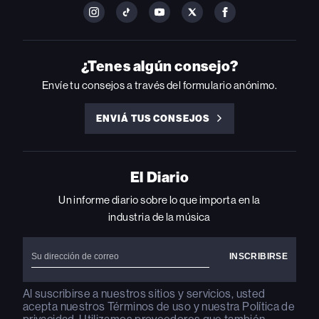
FOLLOW
FOLLOW
FOLLOW
FOLLOW
FOLLOW
BILLBOARD
BILLBOARD
BILLBOARD
BILLBOARD
BILLBOARD
ON
ON
ON
ON
ON
INSTAGRAM
YOUTUBE
YOUTUBE
X
FACEBOOK
¿Tenes algún consejo?
Envíe tu consejos a través del formulario anónimo.
ENVIÁ TUS CONSEJOS
ENVIÁ
TUS
CONSEJOS
El Diario
Un informe diario sobre lo que importa en la
industria de la música
Al suscribirse a nuestros sitios y servicios, usted
acepta nuestros
Términos de uso
y nuestra
Política de