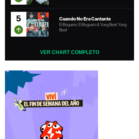
5
Cuando No Era Cantante
El Bogueto, El Bogueto & Yung Beef, Yung
Beef
VER CHART COMPLETO