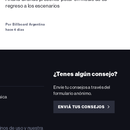
regreso a los escenarios
Por
Billboard Argentina
hace 4 días
¿Tenes algún consejo?
Envíe tu consejos a través del
formulario anónimo.
sica
ENVIÁ TUS CONSEJOS
ENVIÁ
TUS
CONSEJOS
inos de uso
y nuestra