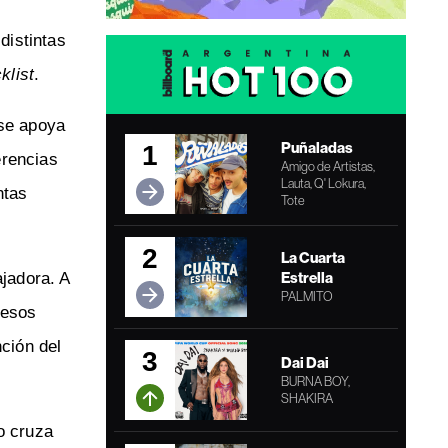
distintas
klist
.
 se apoya
Puñaladas
1
erencias
Amigo de Artistas,
Lauta, Q' Lokura,
ntas
Tote
2
La Cuarta
Estrella
ajadora. A
PALMITO
 esos
ción del
3
Dai Dai
BURNA BOY,
SHAKIRA
o cruza