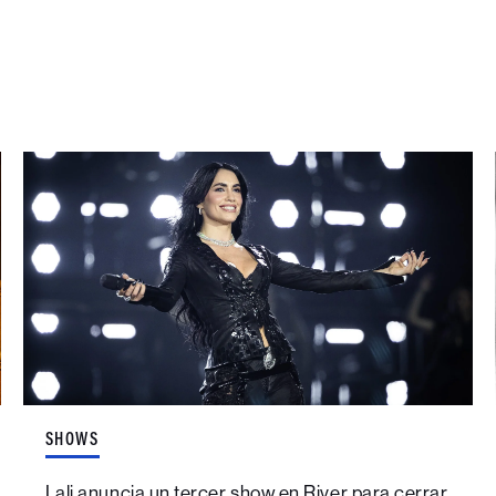
SHOWS
Lali anuncia un tercer show en River para cerrar