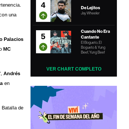
4
rtenencia.
De Lejitos
Jay Wheeler
 con una
Cuando No Era
5
Cantante
o Palacios
El Bogueto, El
Bogueto & Yung
mo
MC
Beef, Yung Beef
VER CHART COMPLETO
",
Andrés
ea
en
 Batalla de