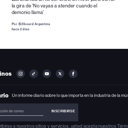
la gira de 'No vayas a atender cuando el
demonio llama'
Por
Billboard Argentina
hace 2 días
inos
FOLLOW
FOLLOW
FOLLOW
FOLLOW
FOLLOW
BILLBOARD
BILLBOARD
BILLBOARD
BILLBOARD
BILLBOARD
ON
ON
ON
ON
ON
INSTAGRAM
YOUTUBE
YOUTUBE
X
FACEBOOK
ario
Un informe diario sobre lo que importa en la industria de la mú
ribirse a nuestros sitios y servicios, usted acepta nuestros
Térm