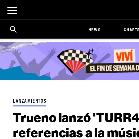
Open
menu
Search
Click
NEWS
CHART
to
Expand
Search
Input
LANZAMIENTOS
Trueno lanzó 'TURR4
referencias a la músi