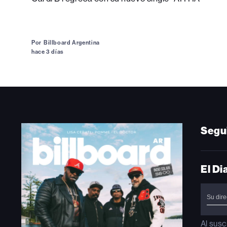
Por
Billboard Argentina
hace 3 días
Segu
El Di
Al susc