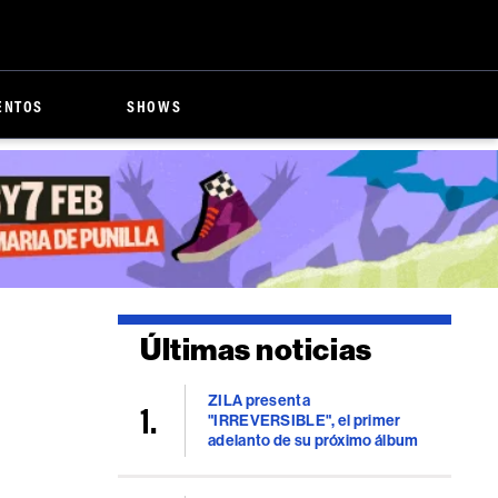
ENTOS
SHOWS
Últimas noticias
ZILA presenta
"IRREVERSIBLE", el primer
adelanto de su próximo álbum