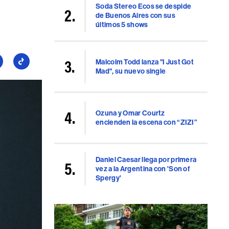
Soda Stereo Ecos se despide
de Buenos Aires con sus
últimos 5 shows
Malcolm Todd lanza "I Just Got
guí
Seguí
Mad", su nuevo single
a
llboard
Billboard
en
uTube
TikTok
Ozuna y Omar Courtz
encienden la escena con “ZIZI”
Daniel Caesar llega por primera
vez a la Argentina con 'Son of
Spergy'