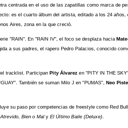
tra centrada en el uso de las zapatillas como marca de pe
cto: es el cuarto álbum del artista, editado a los 24 años,
nos Aires, zona en la que creció.
serie "RAIN". En "RAIN IV", el foco se desplaza hacia
Mate
rigida a sus padres, el rapero Pedro Palacios, conocido co
el tracklist. Participan
Pity Álvarez
en "PITY IN THE SKY
GUAY". También se suman Milo J en "PUMAS",
Neo Pist
cluye su paso por competencias de freestyle como Red Bull
o
Atrevido
,
Bien o Mal
y
El Último Baile (Deluxe)
.