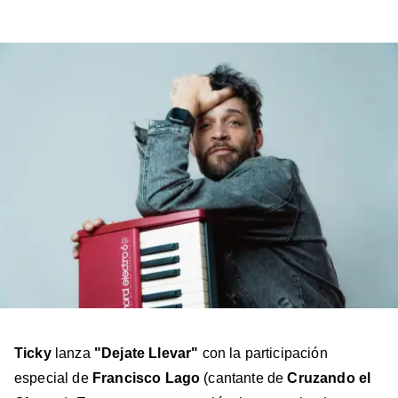
a
a
a
a
a
Billboard
Billboard
Billboard
Billboard
Billboard
en
en
en
en
en
Facebook
X
Instagram
YouTube
TikTok
Ticky
lanza
"Dejate Llevar"
con la participación
especial de
Francisco Lago
(cantante de
Cruzando el