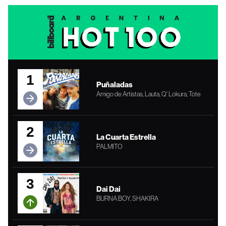
1
Puñaladas
Amigo de Artistas, Lauta, Q' Lokura, Tote
2
La Cuarta Estrella
PALMITO
3
Dai Dai
BURNA BOY, SHAKIRA