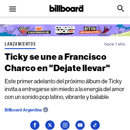
Open
Billboard
Searc
Click
menu
to
Expa
Searc
Input
LANZAMIENTOS
hace 1 año
Ticky se une a Francisco
Charco en "Dejate llevar"
Este primer adelanto del próximo álbum de Ticky
invita a entregarse sin miedo a la energía del amor
con un sonido pop latino, vibrante y bailable
Billboard Argentina
Seguí
Seguí
Seguí
Seguí
Seguí