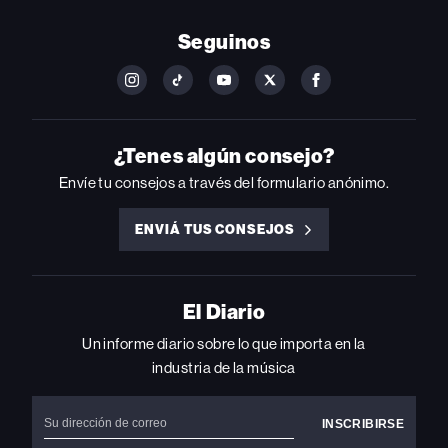
Seguinos
FOLLOW
FOLLOW
FOLLOW
FOLLOW
FOLLOW
BILLBOARD
BILLBOARD
BILLBOARD
BILLBOARD
BILLBOARD
ON
ON
ON
ON
ON
INSTAGRAM
YOUTUBE
YOUTUBE
X
FACEBOOK
¿Tenes algún consejo?
Envíe tu consejos a través del formulario anónimo.
ENVIÁ TUS CONSEJOS
ENVIÁ
TUS
CONSEJOS
El Diario
Un informe diario sobre lo que importa en la
industria de la música