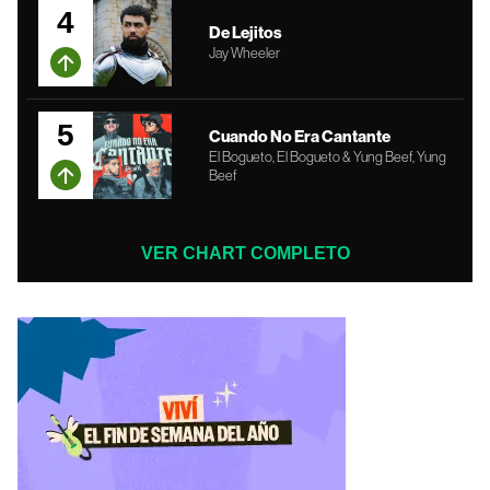
4
De Lejitos
Jay Wheeler
5
Cuando No Era Cantante
El Bogueto, El Bogueto & Yung Beef, Yung
Beef
VER CHART COMPLETO