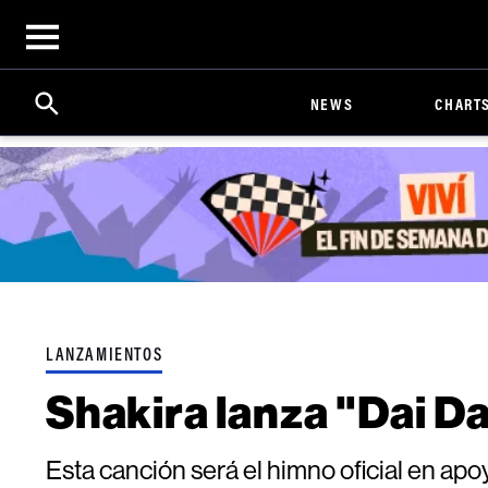
Open
menu
Search
Click
NEWS
CHART
to
Expand
Search
Input
LANZAMIENTOS
Shakira lanza "Dai Da
Esta canción será el himno oficial en ap