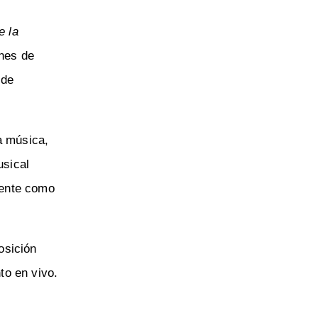
e la
ones de
 de
a música,
usical
amente como
osición
to en vivo.