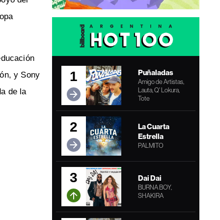
Copa
educación
Puñaladas
1
ión, y Sony
Amigo de Artistas,
Lauta, Q' Lokura,
a de la
Tote
2
La Cuarta
Estrella
PALMITO
3
Dai Dai
BURNA BOY,
SHAKIRA