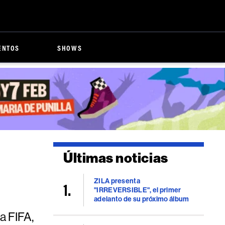
ENTOS
SHOWS
Últimas noticias
ZILA presenta
"IRREVERSIBLE", el primer
adelanto de su próximo álbum
a FIFA,