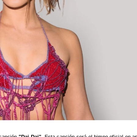
 canción
"Dai Dai"
. Esta canción será el himno oficial en a