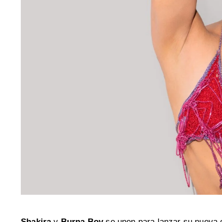
Shakira
y
Burna Boy
se unen para lanzar su nueva