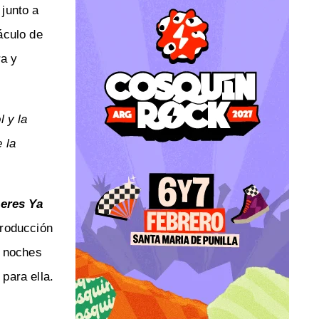
junto a
áculo de
ra y
l y la
 la
eres Ya
producción
1 noches
para ella.