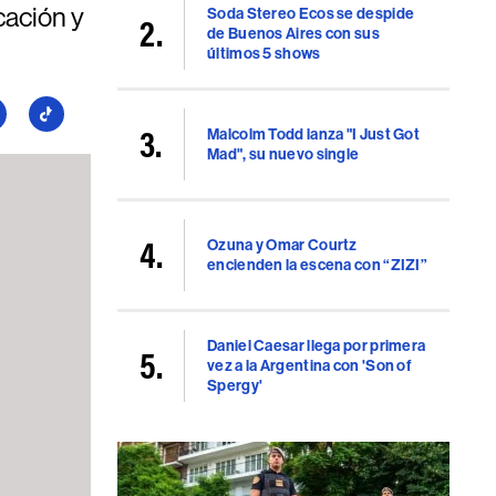
cación y
Soda Stereo Ecos se despide
de Buenos Aires con sus
últimos 5 shows
guí
Seguí
Malcolm Todd lanza "I Just Got
a
Mad", su nuevo single
llboard
Billboard
en
uTube
TikTok
Ozuna y Omar Courtz
encienden la escena con “ZIZI”
Daniel Caesar llega por primera
vez a la Argentina con 'Son of
Spergy'