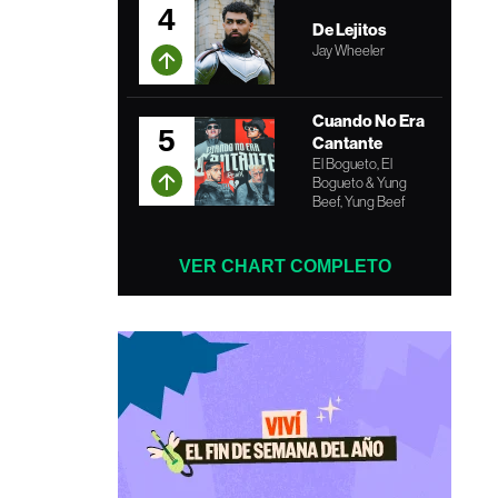
4
De Lejitos
Jay Wheeler
Cuando No Era
5
Cantante
El Bogueto, El
Bogueto & Yung
Beef, Yung Beef
VER CHART COMPLETO