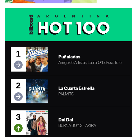
1
Puñaladas
Amigo de Artistas, Lauta, Q' Lokura, Tote
2
La Cuarta Estrella
PALMITO
3
Dai Dai
BURNA BOY, SHAKIRA