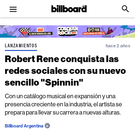
Open
Billboard
Searc
Click
menu
to
Expa
Searc
Input
LANZAMIENTOS
hace 2 años
Robert Rene conquista las
redes sociales con su nuevo
sencillo "Spinnin"
Con un catálogo musical en expansión y una
presencia creciente en la industria, el artista se
prepara para llevar su carrera a nuevas alturas.
Billboard Argentina