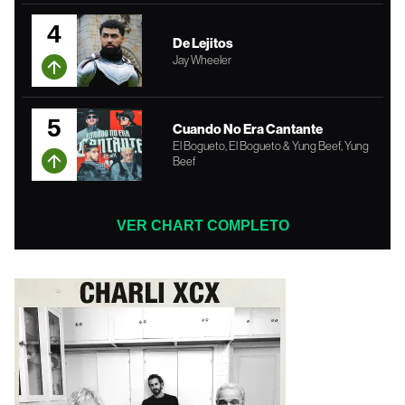
4
De Lejitos
Jay Wheeler
5
Cuando No Era Cantante
El Bogueto, El Bogueto & Yung Beef, Yung
Beef
VER CHART COMPLETO