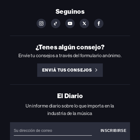
Seguinos
FOLLOW
FOLLOW
FOLLOW
FOLLOW
FOLLOW
BILLBOARD
BILLBOARD
BILLBOARD
BILLBOARD
BILLBOARD
ON
ON
ON
ON
ON
INSTAGRAM
YOUTUBE
YOUTUBE
X
FACEBOOK
¿Tenes algún consejo?
Envíe tu consejos a través del formulario anónimo.
ENVIÁ TUS CONSEJOS
ENVIÁ
TUS
CONSEJOS
El Diario
Un informe diario sobre lo que importa en la
industria de la música