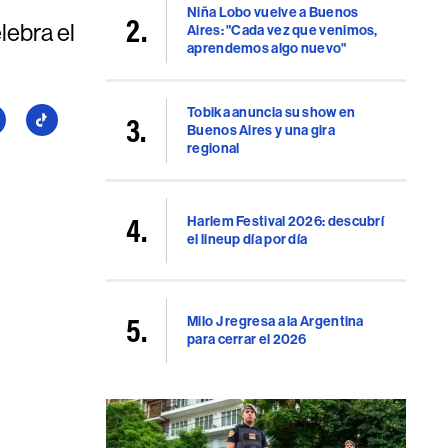
Niña Lobo vuelve a Buenos
lebra el
Aires: "Cada vez que venimos,
aprendemos algo nuevo"
Tobika anuncia su show en
guí
Seguí
Buenos Aires y una gira
a
regional
llboard
Billboard
en
uTube
TikTok
Harlem Festival 2026: descubrí
el lineup día por día
Milo J regresa a la Argentina
para cerrar el 2026