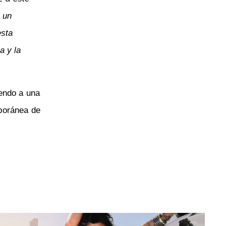
 un
esta
a y la
iendo a una
mporánea de