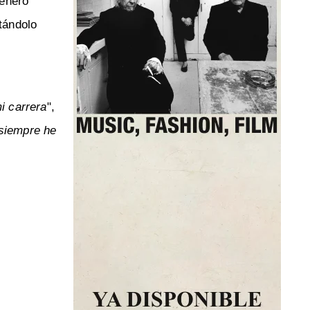
género
tándolo
i carrera
",
 siempre he