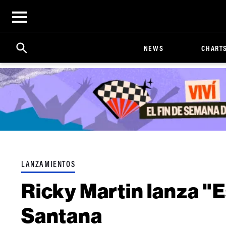
Open
menu
Search
Click
NEWS
CHART
to
Expand
Search
Input
LANZAMIENTOS
Ricky Martin lanza "
Santana