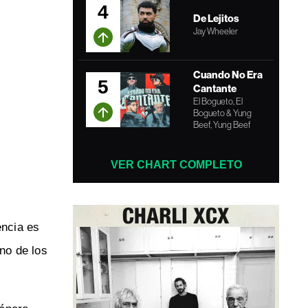
4
De Lejitos
Jay Wheeler
Cuando No Era
5
Cantante
El Bogueto, El
Bogueto & Yung
Beef, Yung Beef
VER CHART COMPLETO
encia es
uno de los