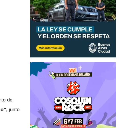
nto de
mo",
junto