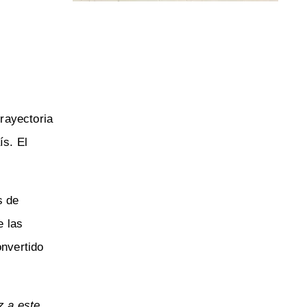
rayectoria
ís. El
s de
e las
onvertido
z a este