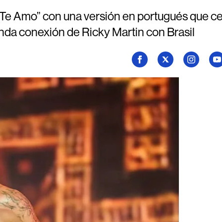
, Te Amo” con una versión en portugués que ce
unda conexión de Ricky Martin con Brasil
Seguí
Seguí
Seguí
Se
a
a
a
a
Billboard
Billboard
Billboard
Bi
en
en
en
en
Facebook
X
Instagram
Yo