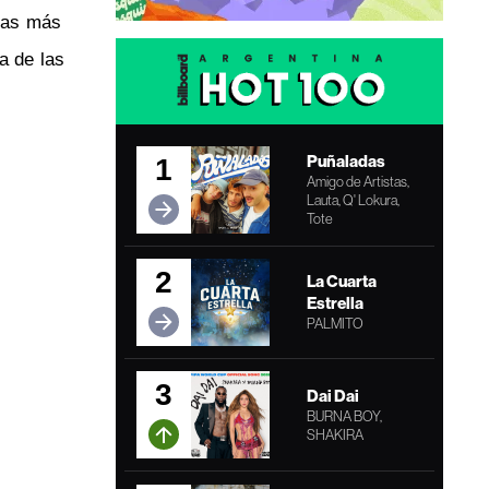
adas más
a de las
Puñaladas
1
Amigo de Artistas,
Lauta, Q' Lokura,
Tote
2
La Cuarta
Estrella
PALMITO
3
Dai Dai
BURNA BOY,
SHAKIRA