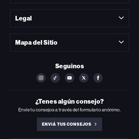
Legal
Mapa del Sitio
Seguinos
FOLLOW
FOLLOW
FOLLOW
FOLLOW
FOLLOW
BILLBOARD
BILLBOARD
BILLBOARD
BILLBOARD
BILLBOARD
ON
ON
ON
ON
ON
INSTAGRAM
YOUTUBE
YOUTUBE
X
FACEBOOK
¿Tenes algún consejo?
Envíe tu consejos a través del formulario anónimo.
ENVIÁ TUS CONSEJOS
ENVIÁ
TUS
CONSEJOS