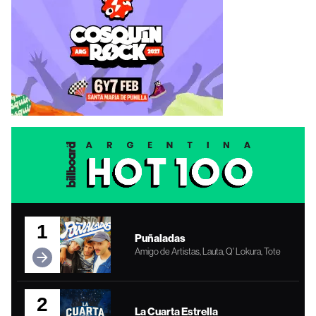
1
Puñaladas
Amigo de Artistas, Lauta, Q' Lokura, Tote
2
La Cuarta Estrella