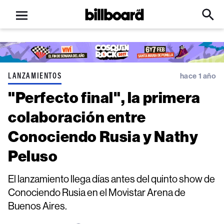
Open
Billboard
Searc
Click
menu
to
Expa
Searc
Input
LANZAMIENTOS
hace 1 año
"Perfecto final", la primera
colaboración entre
Conociendo Rusia y Nathy
Peluso
El lanzamiento llega días antes del quinto show de
Conociendo Rusia en el Movistar Arena de
Buenos Aires.