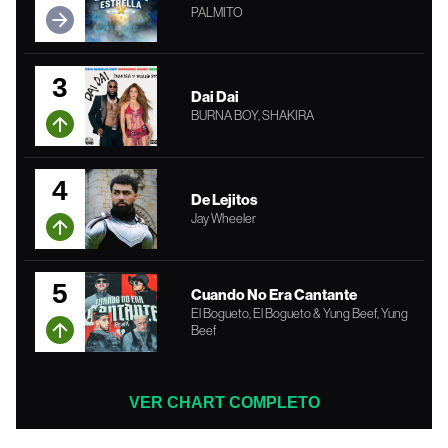
PALMITO
3
Dai Dai
BURNA BOY, SHAKIRA
4
De Lejitos
Jay Wheeler
5
Cuando No Era Cantante
El Bogueto, El Bogueto & Yung Beef, Yung
Beef
VER CHART COMPLETO