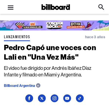
Open
Billboard
Searc
Click
menu
to
Expa
Searc
Input
LANZAMIENTOS
hace 3 años
Pedro Capó une voces con
Lali en "Una Vez Más"
El video fue dirigido por Andrés Ibáñez Díaz
Infante y filmado en Miami y Argentina.
Billboard Argentina
Seguí
Seguí
Seguí
Seguí
Seguí
a
a
a
a
a
Billboard
Billboard
Billboard
Billboard
Billboard