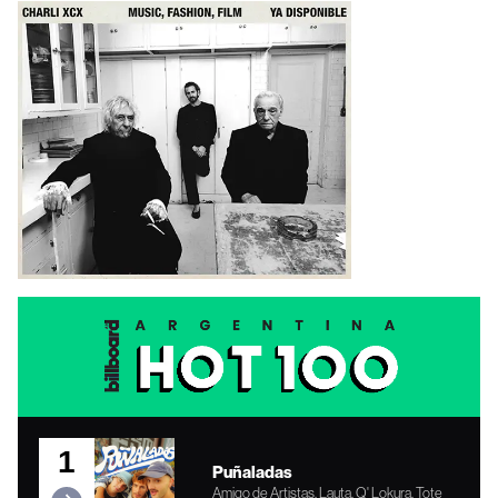
1
Puñaladas
Amigo de Artistas, Lauta, Q' Lokura, Tote