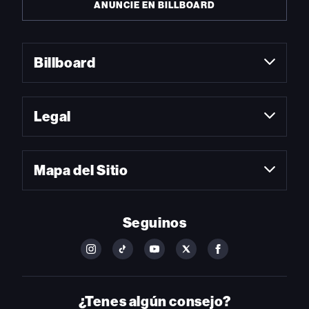
ANUNCIE EN BILLBOARD
Billboard
Legal
Mapa del Sitio
Seguinos
FOLLOW
FOLLOW
FOLLOW
FOLLOW
FOLLOW
BILLBOARD
BILLBOARD
BILLBOARD
BILLBOARD
BILLBOARD
ON
ON
ON
ON
ON
INSTAGRAM
YOUTUBE
YOUTUBE
X
FACEBOOK
¿Tenes algún consejo?