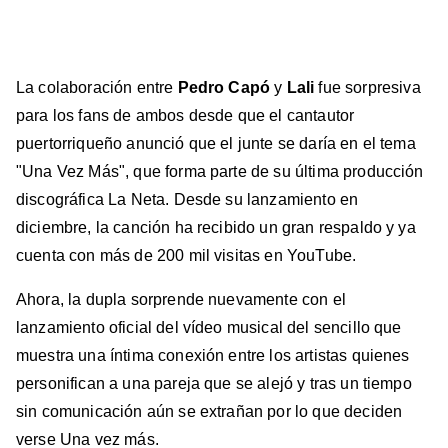
en
en
en
en
en
Facebook
X
Instagram
YouTube
TikTok
La colaboración entre
Pedro Capó
y
Lali
fue sorpresiva
para los fans de ambos desde que el cantautor
puertorriqueño anunció que el junte se daría en el tema
"Una Vez Más", que forma parte de su última producción
discográfica La Neta. Desde su lanzamiento en
diciembre, la canción ha recibido un gran respaldo y ya
cuenta con más de 200 mil visitas en YouTube.
Ahora, la dupla sorprende nuevamente con el
lanzamiento oficial del vídeo musical del sencillo que
muestra una íntima conexión entre los artistas quienes
personifican a una pareja que se alejó y tras un tiempo
sin comunicación aún se extrañan por lo que deciden
verse Una vez más.