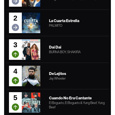
2
La Cuarta Estrella
PALMITO
3
Dai Dai
BURNA BOY, SHAKIRA
4
De Lejitos
Jay Wheeler
5
Cuando No Era Cantante
El Bogueto, El Bogueto & Yung Beef, Yung
Beef