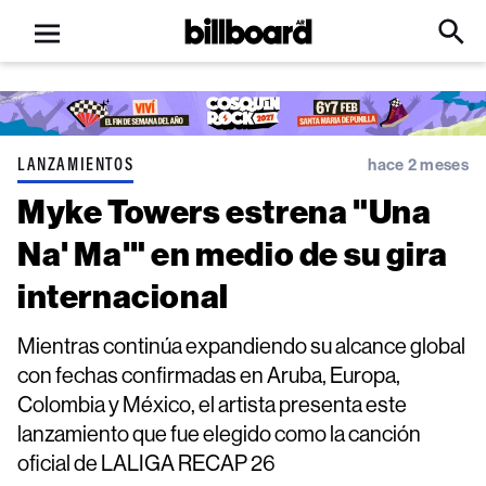
Open
Billboard
Searc
Click
menu
to
Expa
Searc
Input
LANZAMIENTOS
hace 2 meses
Myke Towers estrena "Una
Na' Ma'" en medio de su gira
internacional
Mientras continúa expandiendo su alcance global
con fechas confirmadas en Aruba, Europa,
Colombia y México, el artista presenta este
lanzamiento que fue elegido como la canción
oficial de LALIGA RECAP 26