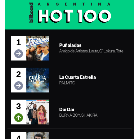
1
Puñaladas
Amigo de Artistas, Lauta, Q' Lokura, Tote
2
La Cuarta Estrella
PALMITO
3
Dai Dai
BURNA BOY, SHAKIRA
4