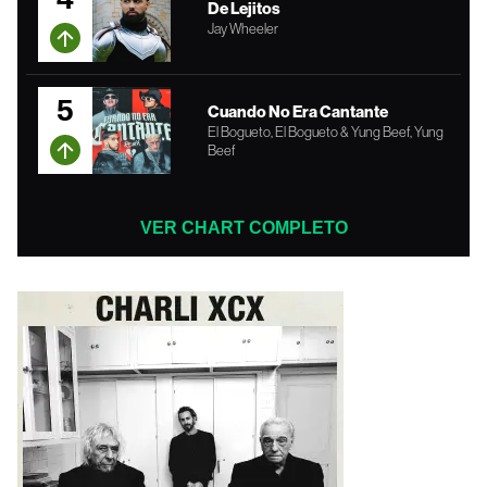
De Lejitos
Jay Wheeler
5
Cuando No Era Cantante
El Bogueto, El Bogueto & Yung Beef, Yung
Beef
VER CHART COMPLETO