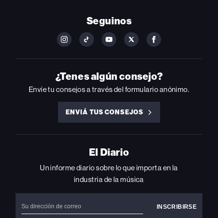
Seguinos
FOLLOW
FOLLOW
FOLLOW
FOLLOW
FOLLOW
BILLBOARD
BILLBOARD
BILLBOARD
BILLBOARD
BILLBOARD
ON
ON
ON
ON
ON
INSTAGRAM
YOUTUBE
YOUTUBE
X
FACEBOOK
¿Tenes algún consejo?
Envíe tu consejos a través del formulario anónimo.
ENVIÁ TUS CONSEJOS
ENVIÁ
TUS
CONSEJOS
El Diario
Un informe diario sobre lo que importa en la
industria de la música