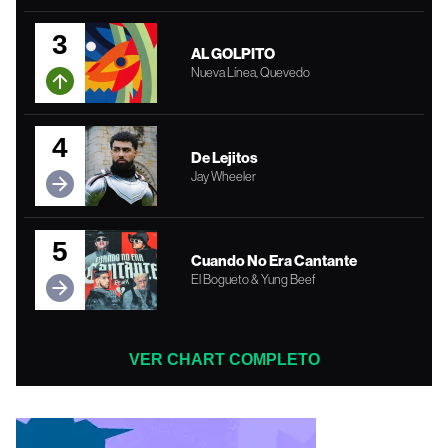
3
AL GOLPITO
Nueva Línea, Quevedo
4
De Lejitos
Jay Wheeler
5
Cuando No Era Cantante
El Bogueto & Yung Beef
VER CHART COMPLETO