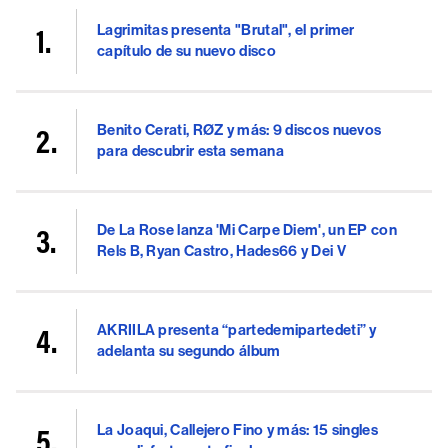
Lagrimitas presenta "Brutal", el primer
capítulo de su nuevo disco
Benito Cerati, RØZ y más: 9 discos nuevos
para descubrir esta semana
De La Rose lanza 'Mi Carpe Diem', un EP con
Rels B, Ryan Castro, Hades66 y Dei V
AKRIILA presenta “partedemipartedeti” y
adelanta su segundo álbum
La Joaqui, Callejero Fino y más: 15 singles