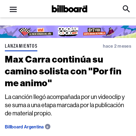
Open
Billboard
Searc
Click
menu
to
Expa
Searc
Input
LANZAMIENTOS
hace 2 meses
Max Carra continúa su
camino solista con "Por fin
me animo"
La canción llegó acompañada por un videoclip y
se suma a una etapa marcada por la publicación
de material propio.
Billboard Argentina