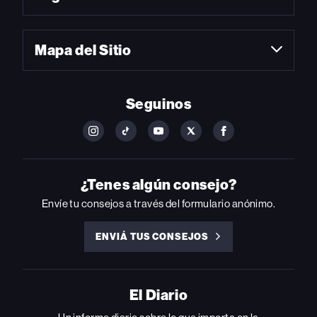
Mapa del Sitio
Seguinos
FOLLOW
FOLLOW
FOLLOW
FOLLOW
FOLLOW
BILLBOARD
BILLBOARD
BILLBOARD
BILLBOARD
BILLBOARD
ON
ON
ON
ON
ON
INSTAGRAM
YOUTUBE
YOUTUBE
X
FACEBOOK
¿Tenes algún consejo?
Envíe tu consejos a través del formulario anónimo.
ENVIÁ TUS CONSEJOS
ENVIÁ
TUS
CONSEJOS
El Diario