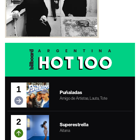
1
Puñaladas
Amigo de Artistas, Lauta, Tote
2
Superestrella
Aitana