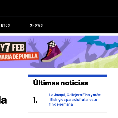
ENTOS
SHOWS
Últimas noticias
La Joaqui, Callejero Fino y más:
la
15 singles para disfrutar este
fin de semana