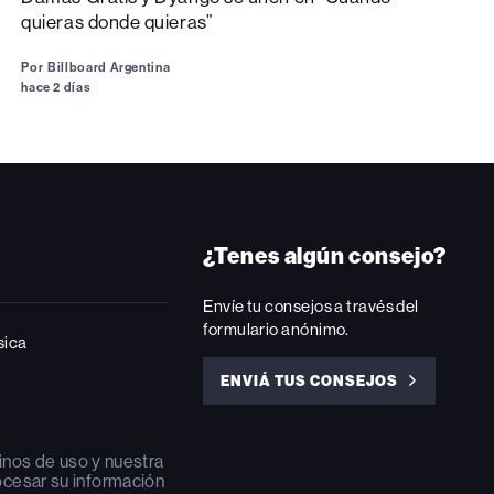
quieras donde quieras”
Por
Billboard Argentina
hace 2 días
¿Tenes algún consejo?
Envíe tu consejos a través del
formulario anónimo.
sica
ENVIÁ TUS CONSEJOS
ENVIÁ
TUS
CONSEJOS
inos de uso
y nuestra
ocesar su información