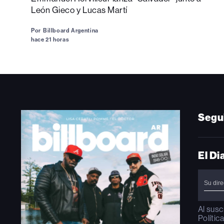
León Gieco y Lucas Martí
Por
Billboard Argentina
hace 21 horas
Segu
El Di
Al susc
Polític