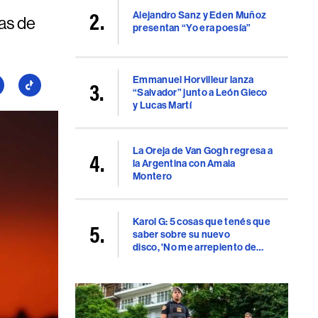
Alejandro Sanz y Eden Muñoz
ias de
presentan “Yo era poesía”
Emmanuel Horvilleur lanza
guí
Seguí
“Salvador” junto a León Gieco
a
y Lucas Martí
llboard
Billboard
en
uTube
TikTok
La Oreja de Van Gogh regresa a
la Argentina con Amaia
Montero
Karol G: 5 cosas que tenés que
saber sobre su nuevo
disco, 'No me arrepiento de
sentir tanto'