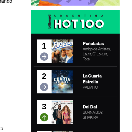
omando
Puñaladas
1
Amigo de Artistas,
Lauta, Q' Lokura,
Tote
2
La Cuarta
Estrella
PALMITO
3
Dai Dai
BURNA BOY,
SHAKIRA
ra