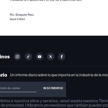
Por
Ezequiel Ruiz
hace 2 días
inos
FOLLOW
FOLLOW
FOLLOW
FOLLOW
FOLLOW
BILLBOARD
BILLBOARD
BILLBOARD
BILLBOARD
BILLBOARD
ON
ON
ON
ON
ON
INSTAGRAM
YOUTUBE
YOUTUBE
X
FACEBOOK
ario
Un informe diario sobre lo que importa en la industria de la mú
ribirse a nuestros sitios y servicios, usted acepta nuestros
Térm
a de privacidad
. Utilizamos proveedores que también pueden pr