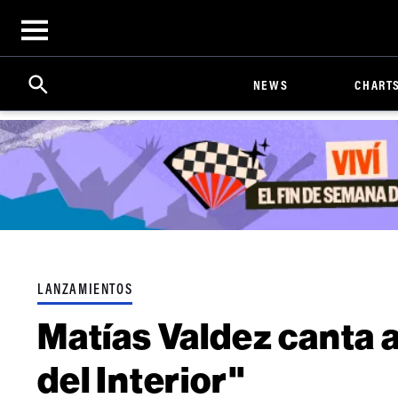
Open
menu
Search
Click
NEWS
CHART
to
Expand
Search
Input
LANZAMIENTOS
Matías Valdez canta a
del Interior"