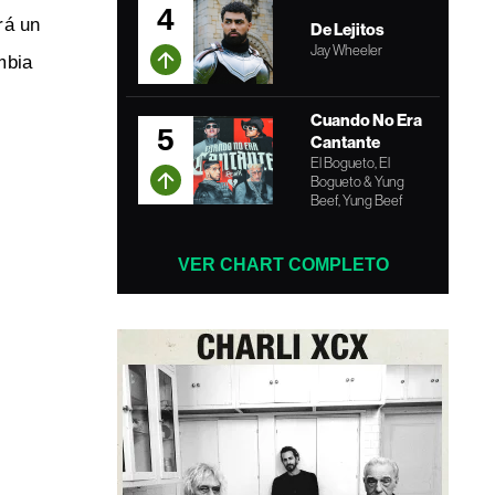
4
rá un
De Lejitos
Jay Wheeler
mbia
Cuando No Era
5
Cantante
El Bogueto, El
Bogueto & Yung
Beef, Yung Beef
VER CHART COMPLETO