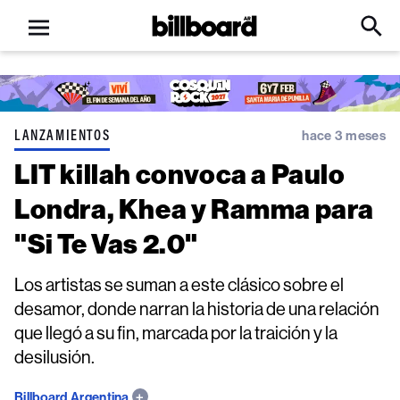
Open
Billboard
Searc
Click
menu
to
Expa
Searc
Input
LANZAMIENTOS
hace 3 meses
LIT killah convoca a Paulo
Londra, Khea y Ramma para
"Si Te Vas 2.0"
Los artistas se suman a este clásico sobre el
desamor, donde narran la historia de una relación
que llegó a su fin, marcada por la traición y la
desilusión.
Billboard Argentina