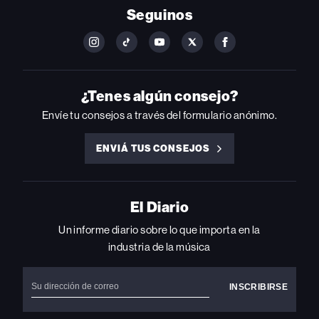
Seguinos
FOLLOW
FOLLOW
FOLLOW
FOLLOW
FOLLOW
BILLBOARD
BILLBOARD
BILLBOARD
BILLBOARD
BILLBOARD
ON
ON
ON
ON
ON
INSTAGRAM
YOUTUBE
YOUTUBE
X
FACEBOOK
¿Tenes algún consejo?
Envíe tu consejos a través del formulario anónimo.
ENVIÁ TUS CONSEJOS
ENVIÁ
TUS
CONSEJOS
El Diario
Un informe diario sobre lo que importa en la
industria de la música