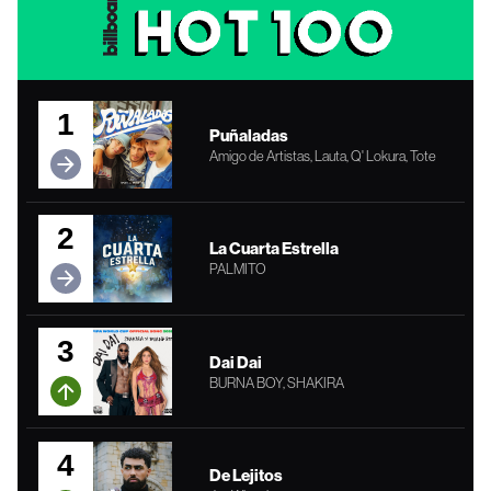
1
Puñaladas
Amigo de Artistas, Lauta, Q' Lokura, Tote
2
La Cuarta Estrella
PALMITO
3
Dai Dai
BURNA BOY, SHAKIRA
4
De Lejitos