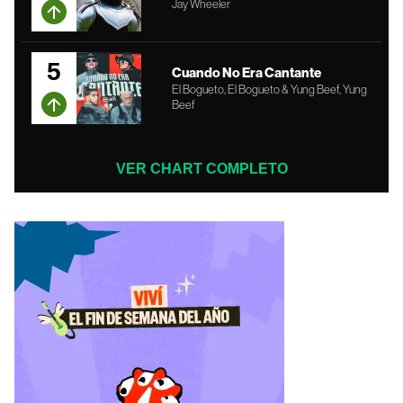
Jay Wheeler
5
Cuando No Era Cantante
El Bogueto, El Bogueto & Yung Beef, Yung
Beef
VER CHART COMPLETO