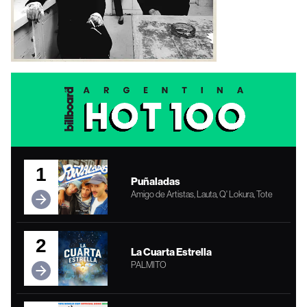
1
Puñaladas
Amigo de Artistas, Lauta, Q' Lokura, Tote
2
La Cuarta Estrella
PALMITO