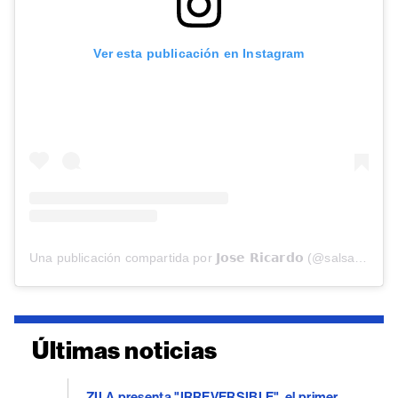
Ver esta publicación en Instagram
Una publicación compartida por 𝗝𝗼𝘀𝗲 𝗥𝗶𝗰𝗮𝗿𝗱𝗼 (@salsajosericardo)
Últimas noticias
ZILA presenta "IRREVERSIBLE", el primer