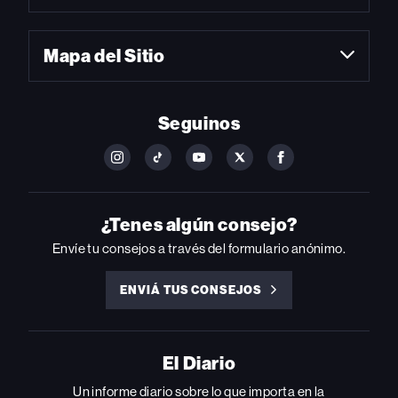
Mapa del Sitio
Seguinos
FOLLOW
FOLLOW
FOLLOW
FOLLOW
FOLLOW
BILLBOARD
BILLBOARD
BILLBOARD
BILLBOARD
BILLBOARD
ON
ON
ON
ON
ON
INSTAGRAM
YOUTUBE
YOUTUBE
X
FACEBOOK
¿Tenes algún consejo?
Envíe tu consejos a través del formulario anónimo.
ENVIÁ TUS CONSEJOS
ENVIÁ
TUS
CONSEJOS
El Diario
Un informe diario sobre lo que importa en la