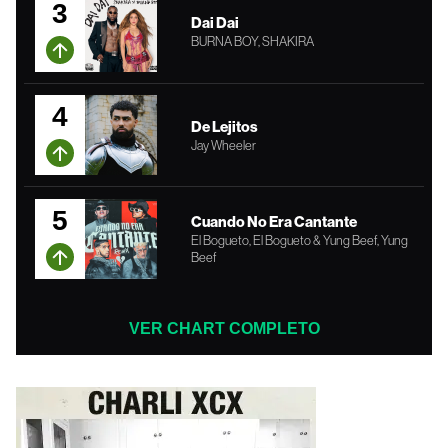
3
Dai Dai
BURNA BOY, SHAKIRA
4
De Lejitos
Jay Wheeler
5
Cuando No Era Cantante
El Bogueto, El Bogueto & Yung Beef, Yung
Beef
VER CHART COMPLETO