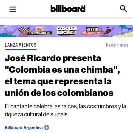
Open
Billboard
Searc
Click
menu
to
Expa
Searc
Input
LANZAMIENTOS
hace 1 mes
José Ricardo presenta
"Colombia es una chimba",
el tema que representa la
unión de los colombianos
El cantante celebra las raíces, las costumbres y la
riqueza cultural de su país.
Billboard Argentina