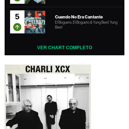
5
Cuando No Era Cantante
El Bogueto, El Bogueto & Yung Beef, Yung
Beef
VER CHART COMPLETO