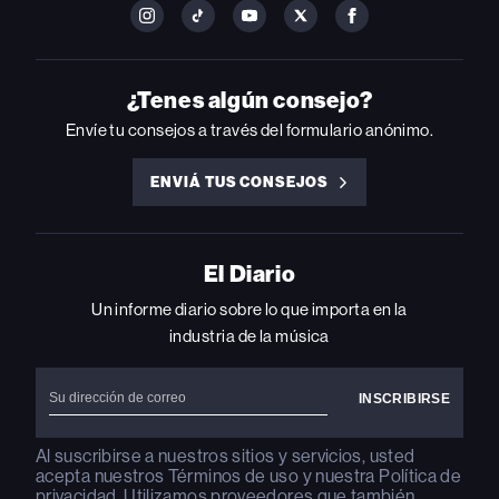
FOLLOW
FOLLOW
FOLLOW
FOLLOW
FOLLOW
BILLBOARD
BILLBOARD
BILLBOARD
BILLBOARD
BILLBOARD
ON
ON
ON
ON
ON
INSTAGRAM
YOUTUBE
YOUTUBE
X
FACEBOOK
¿Tenes algún consejo?
Envíe tu consejos a través del formulario anónimo.
ENVIÁ TUS CONSEJOS
ENVIÁ
TUS
CONSEJOS
El Diario
Un informe diario sobre lo que importa en la
industria de la música
Al suscribirse a nuestros sitios y servicios, usted
acepta nuestros
Términos de uso
y nuestra
Política de
privacidad
. Utilizamos proveedores que también