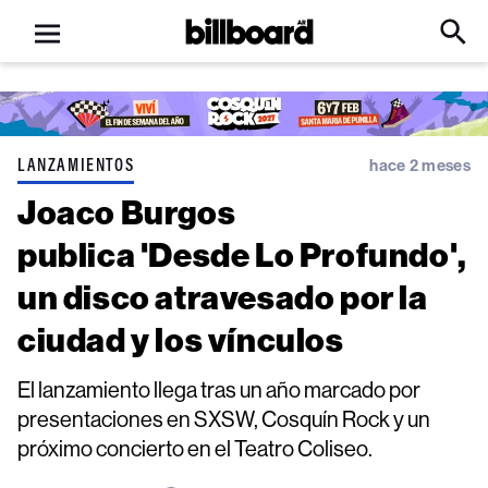
Open
Billboard
Searc
Click
menu
to
Expa
Searc
Input
LANZAMIENTOS
hace 2 meses
Joaco Burgos
publica 'Desde Lo Profundo',
un disco atravesado por la
ciudad y los vínculos
El lanzamiento llega tras un año marcado por
presentaciones en SXSW, Cosquín Rock y un
próximo concierto en el Teatro Coliseo.