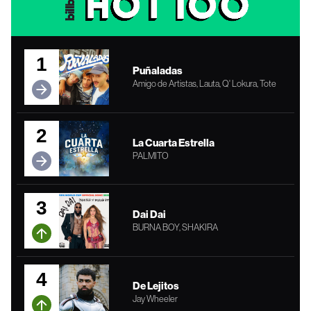
1
Puñaladas
Amigo de Artistas, Lauta, Q' Lokura, Tote
2
La Cuarta Estrella
PALMITO
3
Dai Dai
BURNA BOY, SHAKIRA
4
De Lejitos
Jay Wheeler