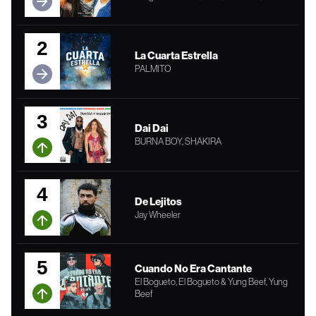
2
La Cuarta Estrella
PALMITO
3
Dai Dai
BURNA BOY, SHAKIRA
4
De Lejitos
Jay Wheeler
5
Cuando No Era Cantante
El Bogueto, El Bogueto & Yung Beef, Yung
Beef