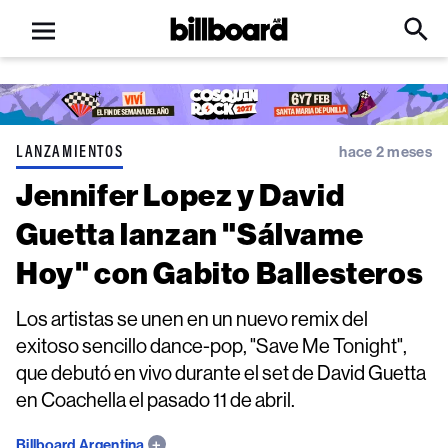
Open
Billboard
Searc
Click
menu
to
Expa
Searc
Input
LANZAMIENTOS
hace 2 meses
Jennifer Lopez y David
Guetta lanzan "Sálvame
Hoy" con Gabito Ballesteros
Los artistas se unen en un nuevo remix del
exitoso sencillo dance-pop, "Save Me Tonight",
que debutó en vivo durante el set de David Guetta
en Coachella el pasado 11 de abril.
Billboard Argentina