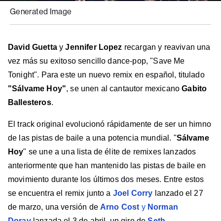
Generated Image
David Guetta
y
Jennifer Lopez
recargan y reavivan una
vez más su exitoso sencillo dance-pop, "Save Me
Tonight". Para este un nuevo remix en español, titulado
"Sálvame Hoy"
, se unen al cantautor mexicano
Gabito
Ballesteros
.
El track original evolucionó rápidamente de ser un himno
de las pistas de baile a una potencia mundial. "
Sálvame
Hoy
" se une a una lista de élite de remixes lanzados
anteriormente que han mantenido las pistas de baile en
movimiento durante los últimos dos meses. Entre estos
se encuentra el remix junto a
Joel Corry
lanzado el 27
de marzo, una versión de
Arno Cost
y
Norman
Doray
lanzada el 3 de abril, un giro de
Seth