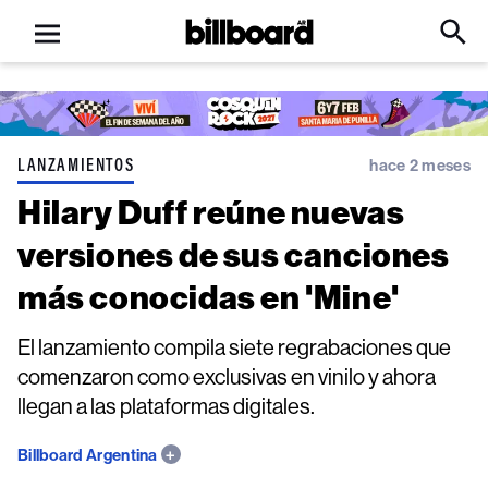
Open
Billboard
Searc
Click
menu
to
Expa
Searc
Input
LANZAMIENTOS
hace 2 meses
Hilary Duff reúne nuevas
versiones de sus canciones
más conocidas en 'Mine'
El lanzamiento compila siete regrabaciones que
comenzaron como exclusivas en vinilo y ahora
llegan a las plataformas digitales.
Billboard Argentina