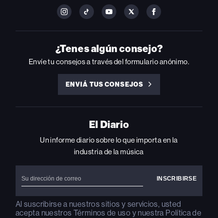
FOLLOW
FOLLOW
FOLLOW
FOLLOW
FOLLOW
BILLBOARD
BILLBOARD
BILLBOARD
BILLBOARD
BILLBOARD
ON
ON
ON
ON
ON
INSTAGRAM
YOUTUBE
YOUTUBE
X
FACEBOOK
¿Tenes algún consejo?
Envíe tu consejos a través del formulario anónimo.
ENVIÁ TUS CONSEJOS
ENVIÁ
TUS
CONSEJOS
El Diario
Un informe diario sobre lo que importa en la
industria de la música
Al suscribirse a nuestros sitios y servicios, usted
acepta nuestros
Términos de uso
y nuestra
Política de