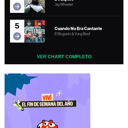
Jay Wheeler
5
Cuando No Era Cantante
El Bogueto & Yung Beef
VER CHART COMPLETO