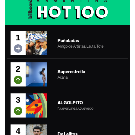
1
Puñaladas
Amigo de Artistas, Lauta, Tote
2
Superestrella
Aitana
3
AL GOLPITO
Nueva Línea, Quevedo
4
De Lejitos