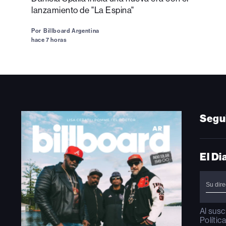
lanzamiento de "La Espina"
Por
Billboard Argentina
hace 7 horas
Segu
El Di
Al susc
Polític