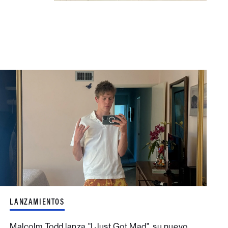
LANZAMIENTOS
Malcolm Todd lanza "I Just Got Mad", su nuevo