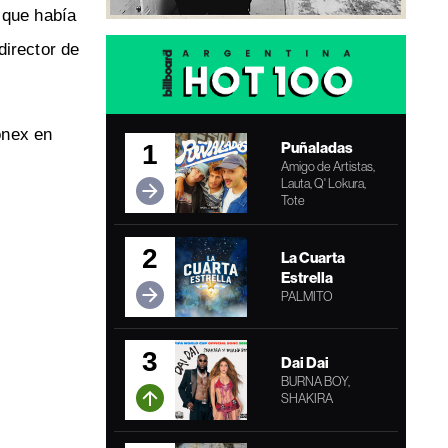
 que había
director de
onex en
Puñaladas
1
Amigo de Artistas,
Lauta, Q' Lokura,
Tote
2
La Cuarta
Estrella
PALMITO
3
Dai Dai
BURNA BOY,
SHAKIRA