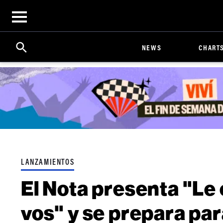
Open
menu
Search
Click
NEWS
CHART
to
Expand
Search
Input
LANZAMIENTOS
El Nota presenta "Le 
vos" y se prepara par