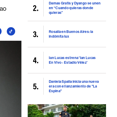
Damas Gratis y Dyango se unen
lao
en “Cuando quieras donde
quieras”
Rosalía en Buenos Aires: la
guí
Seguí
indómita lux
a
llboard
Billboard
en
uTube
TikTok
Ian Lucas estrena 'Ian Lucas
En Vivo - Estadio Vélez'
Daniela Spalla inicia una nueva
era con el lanzamiento de "La
Espina"