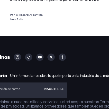
Por
Billboard Argentina
hace 1 día
inos
FOLLOW
FOLLOW
FOLLOW
FOLLOW
FOLLOW
BILLBOARD
BILLBOARD
BILLBOARD
BILLBOARD
BILLBOARD
ON
ON
ON
ON
ON
INSTAGRAM
YOUTUBE
YOUTUBE
X
FACEBOOK
ario
Un informe diario sobre lo que importa en la industria de la mú
ribirse a nuestros sitios y servicios, usted acepta nuestros
Térm
a de privacidad
. Utilizamos proveedores que también pueden pr