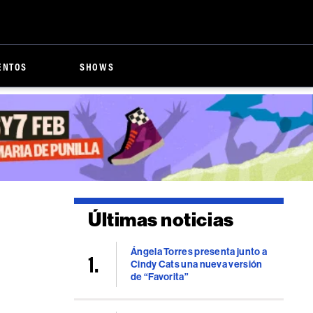
ENTOS
SHOWS
Últimas noticias
Ángela Torres presenta junto a
Cindy Cats una nueva versión
de “Favorita”