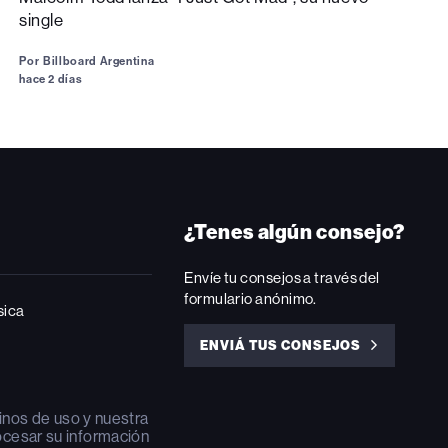
single
Por
Billboard Argentina
hace 2 días
¿Tenes algún consejo?
Envíe tu consejos a través del
formulario anónimo.
sica
ENVIÁ TUS CONSEJOS
ENVIÁ
TUS
CONSEJOS
inos de uso
y nuestra
ocesar su información