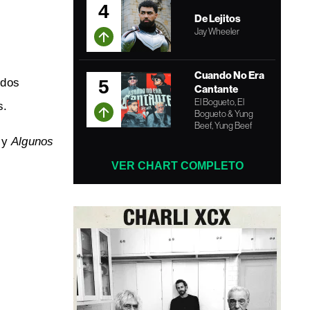
4
De Lejitos
Jay Wheeler
Cuando No Era
5
 dos
Cantante
El Bogueto, El
s.
Bogueto & Yung
Beef, Yung Beef
y
Algunos
VER CHART COMPLETO