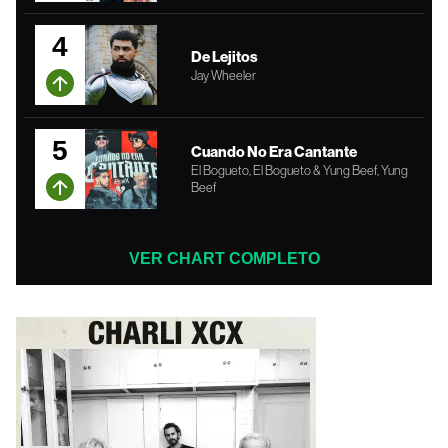
4
De Lejitos
Jay Wheeler
5
Cuando No Era Cantante
El Bogueto, El Bogueto & Yung Beef, Yung
Beef
VER CHART COMPLETO