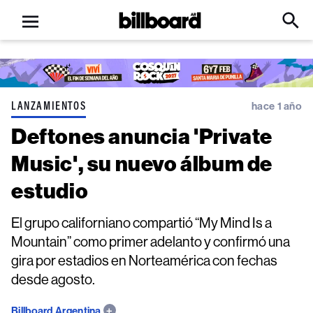
Open
Billboard
Searc
Click
menu
to
Expa
Searc
Input
LANZAMIENTOS
hace 1 año
Deftones anuncia 'Private
Music', su nuevo álbum de
estudio
El grupo californiano compartió “My Mind Is a
Mountain” como primer adelanto y confirmó una
gira por estadios en Norteamérica con fechas
desde agosto.
Billboard Argentina