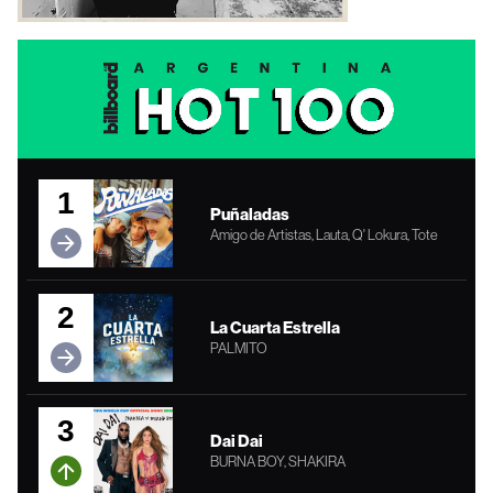
1
Puñaladas
Amigo de Artistas, Lauta, Q' Lokura, Tote
2
La Cuarta Estrella
PALMITO
3
Dai Dai
BURNA BOY, SHAKIRA