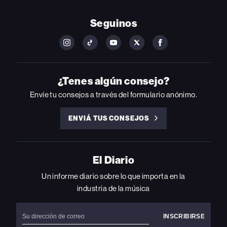
Seguinos
FOLLOW
FOLLOW
FOLLOW
FOLLOW
FOLLOW
BILLBOARD
BILLBOARD
BILLBOARD
BILLBOARD
BILLBOARD
ON
ON
ON
ON
ON
INSTAGRAM
YOUTUBE
YOUTUBE
X
FACEBOOK
¿Tenes algún consejo?
Envíe tu consejos a través del formulario anónimo.
ENVIÁ TUS CONSEJOS
ENVIÁ
TUS
CONSEJOS
El Diario
Un informe diario sobre lo que importa en la
industria de la música