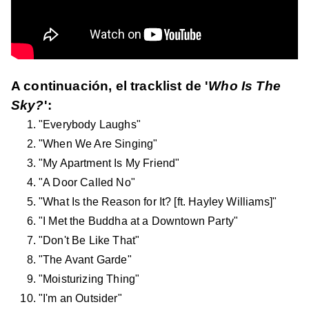
A continuación, el tracklist de '
Who Is The
Sky?
':
"Everybody Laughs"
"When We Are Singing"
"My Apartment Is My Friend"
"A Door Called No"
"What Is the Reason for It? [ft. Hayley Williams]"
"I Met the Buddha at a Downtown Party"
"Don't Be Like That"
"The Avant Garde"
"Moisturizing Thing"
"I'm an Outsider"