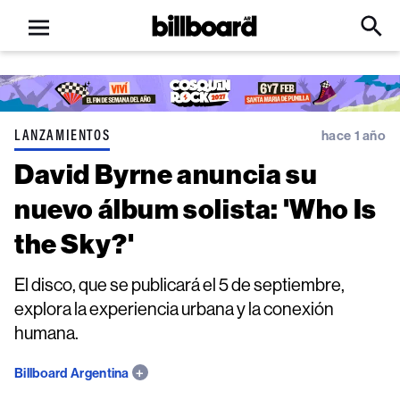
Open
Billboard
Searc
Click
menu
to
Expa
Searc
Input
LANZAMIENTOS
hace 1 año
David Byrne anuncia su
nuevo álbum solista: 'Who Is
the Sky?'
El disco, que se publicará el 5 de septiembre,
explora la experiencia urbana y la conexión
humana.
Billboard Argentina