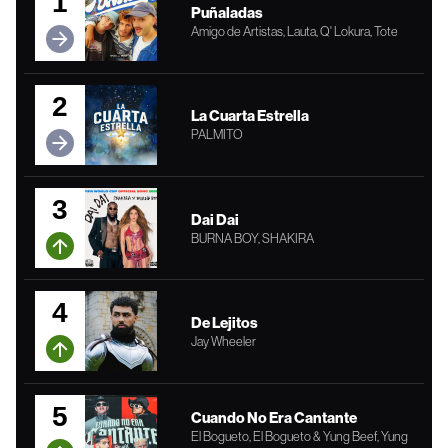
1
Puñaladas
Amigo de Artistas, Lauta, Q' Lokura, Tote
2
La Cuarta Estrella
PALMITO
3
Dai Dai
BURNA BOY, SHAKIRA
4
De Lejitos
Jay Wheeler
5
Cuando No Era Cantante
El Bogueto, El Bogueto & Yung Beef, Yung