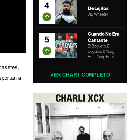
4
De Lejitos
Jay Wheeler
Cuando No Era
5
Cantante
El Bogueto, El
Bogueto & Yung
Beef, Yung Beef
 casetes,
VER CHART COMPLETO
sportan a