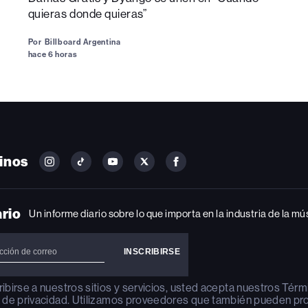
quieras donde quieras”
Por
Billboard Argentina
hace 6 horas
inos
FOLLOW
FOLLOW
FOLLOW
FOLLOW
FOLLOW
BILLBOARD
BILLBOARD
BILLBOARD
BILLBOARD
BILLBOARD
ON
ON
ON
ON
ON
INSTAGRAM
YOUTUBE
YOUTUBE
X
FACEBOOK
ario
Un informe diario sobre lo que importa en la industria de la mú
ribirse a nuestros sitios y servicios, usted acepta nuestros
Térm
a de privacidad
. Utilizamos proveedores que también pueden pr