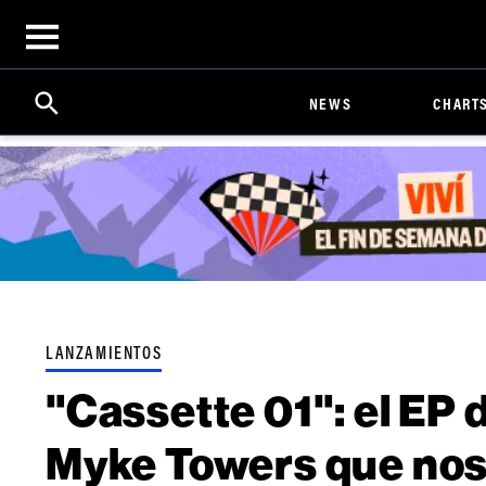
Open
menu
Search
Click
NEWS
CHART
to
Expand
Search
Input
LANZAMIENTOS
"Cassette 01": el EP
Myke Towers que nos 