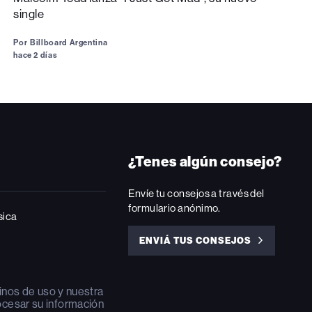
single
Por
Billboard Argentina
hace 2 días
¿Tenes algún consejo?
Envíe tu consejos a través del
formulario anónimo.
sica
ENVIÁ TUS CONSEJOS
ENVIÁ
TUS
CONSEJOS
inos de uso
y nuestra
ocesar su información