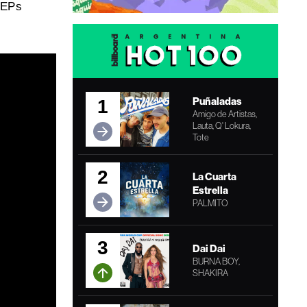
e EPs
Puñaladas
1
Amigo de Artistas,
Lauta, Q' Lokura,
Tote
2
La Cuarta
Estrella
PALMITO
3
Dai Dai
BURNA BOY,
SHAKIRA