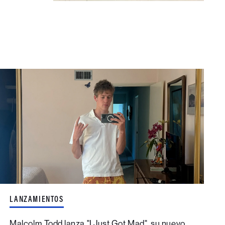
LANZAMIENTOS
Malcolm Todd lanza "I Just Got Mad", su nuevo