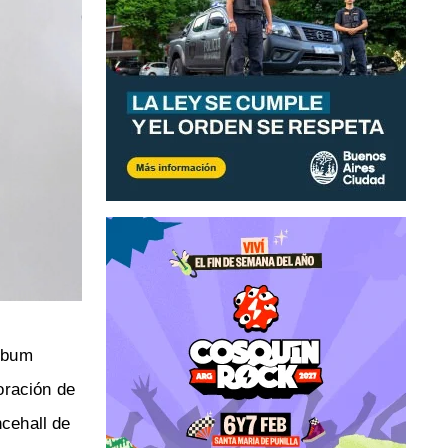
álbum
boración de
cehall de