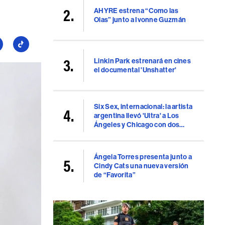
AHYRE estrena “Como las
Olas” junto a Ivonne Guzmán
guí
Seguí
a
Linkin Park estrenará en cines
llboard
Billboard
el documental 'Unshatter'
en
uTube
TikTok
Six Sex, internacional: la artista
argentina llevó 'Ultra' a Los
Ángeles y Chicago con dos
shows consagratorios
Ángela Torres presenta junto a
Cindy Cats una nueva versión
de “Favorita”