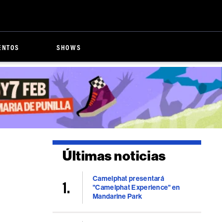
ENTOS
SHOWS
Últimas noticias
Camelphat presentará
"Camelphat Experience" en
Mandarine Park