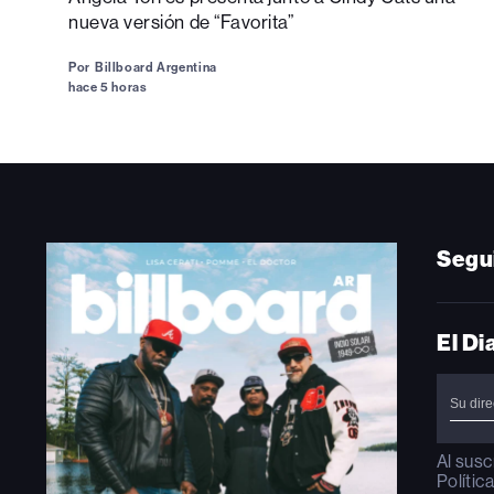
nueva versión de “Favorita”
Por
Billboard Argentina
hace 5 horas
Segu
El Di
Al susc
Polític