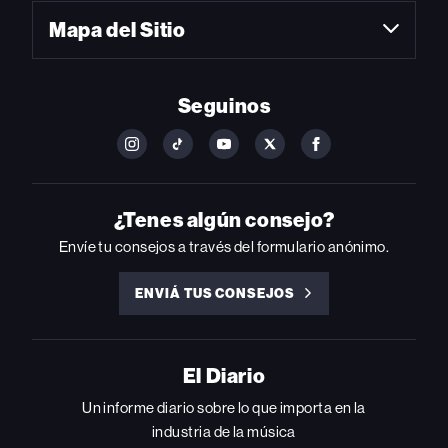
Mapa del Sitio
Seguinos
FOLLOW
FOLLOW
FOLLOW
FOLLOW
FOLLOW
BILLBOARD
BILLBOARD
BILLBOARD
BILLBOARD
BILLBOARD
ON
ON
ON
ON
ON
INSTAGRAM
YOUTUBE
YOUTUBE
X
FACEBOOK
¿Tenes algún consejo?
Envíe tu consejos a través del formulario anónimo.
ENVIÁ TUS CONSEJOS
ENVIÁ
TUS
CONSEJOS
El Diario
Un informe diario sobre lo que importa en la
industria de la música