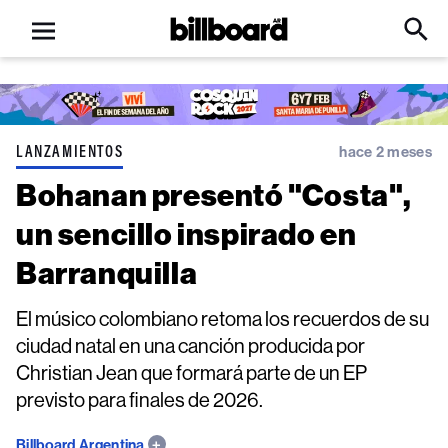
Open
Billboard
Searc
Click
menu
to
Expa
Searc
Input
LANZAMIENTOS
hace 2 meses
Bohanan presentó "Costa",
un sencillo inspirado en
Barranquilla
El músico colombiano retoma los recuerdos de su
ciudad natal en una canción producida por
Christian Jean que formará parte de un EP
previsto para finales de 2026.
Billboard Argentina