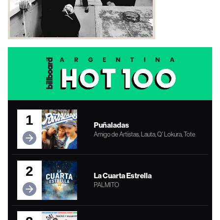
1
Puñaladas
Amigo de Artistas, Lauta, Q' Lokura, Tote
2
La Cuarta Estrella
PALMITO