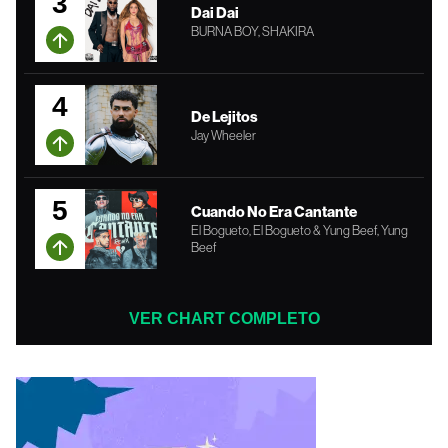
3
Dai Dai
BURNA BOY, SHAKIRA
4
De Lejitos
Jay Wheeler
5
Cuando No Era Cantante
El Bogueto, El Bogueto & Yung Beef, Yung
Beef
VER CHART COMPLETO