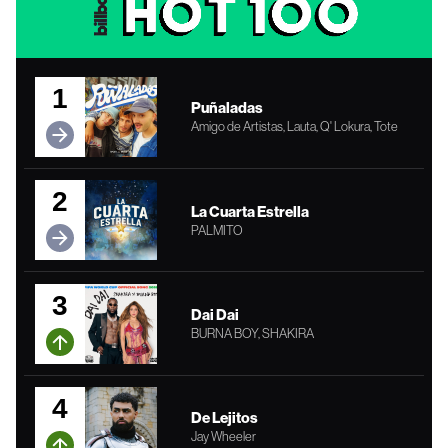
1
Puñaladas
Amigo de Artistas, Lauta, Q' Lokura, Tote
2
La Cuarta Estrella
PALMITO
3
Dai Dai
BURNA BOY, SHAKIRA
4
De Lejitos
Jay Wheeler