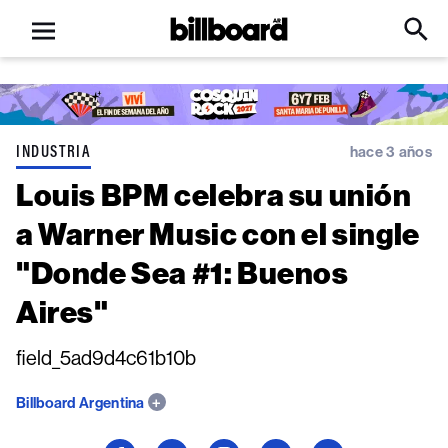
Open
Billboard
Searc
Click
menu
to
Expa
Searc
Input
INDUSTRIA
hace 3 años
Louis BPM celebra su unión
a Warner Music con el single
"Donde Sea #1: Buenos
Aires"
field_5ad9d4c61b10b
Billboard Argentina