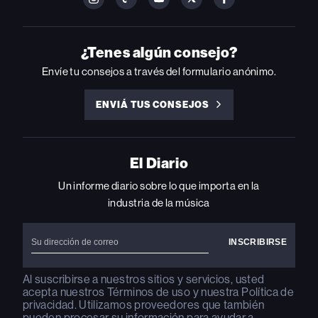
BILLBOARD
BILLBOARD
BILLBOARD
BILLBOARD
BILLBOARD
ON
ON
ON
ON
ON
INSTAGRAM
YOUTUBE
YOUTUBE
X
FACEBOOK
¿Tenes algún consejo?
Envíe tu consejos a través del formulario anónimo.
ENVIÁ TUS CONSEJOS
ENVIÁ
TUS
CONSEJOS
El Diario
Un informe diario sobre lo que importa en la
industria de la música
Al suscribirse a nuestros sitios y servicios, usted
acepta nuestros
Términos de uso
y nuestra
Política de
privacidad
. Utilizamos proveedores que también
pueden procesar su información para ayudar a