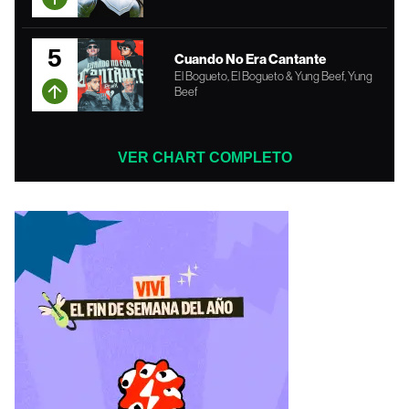
5
Cuando No Era Cantante
El Bogueto, El Bogueto & Yung Beef, Yung
Beef
VER CHART COMPLETO