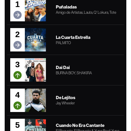
1
Puñaladas
Amigo de Artistas, Lauta, Q' Lokura, Tote
2
La Cuarta Estrella
PALMITO
3
Dai Dai
BURNA BOY, SHAKIRA
4
De Lejitos
Jay Wheeler
5
Cuando No Era Cantante
El Bogueto, El Bogueto & Yung Beef, Yung