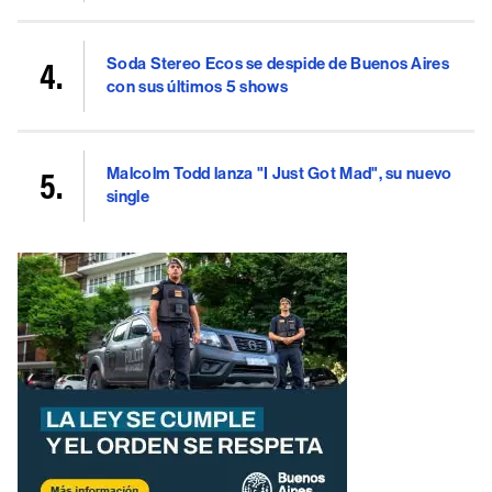
Soda Stereo Ecos se despide de Buenos Aires
con sus últimos 5 shows
Malcolm Todd lanza "I Just Got Mad", su nuevo
single