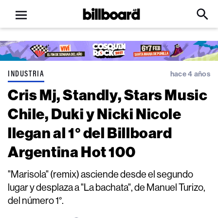
Open
Billboard
Searc
Click
menu
to
Expa
Searc
Input
INDUSTRIA
hace 4 años
Cris Mj, Standly, Stars Music
Chile, Duki y Nicki Nicole
llegan al 1° del Billboard
Argentina Hot 100
"Marisola" (remix) asciende desde el segundo
lugar y desplaza a "La bachata", de Manuel Turizo,
del número 1°.