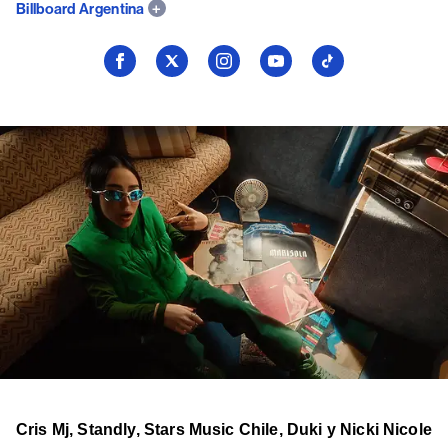
Billboard Argentina
Seguí
Seguí
Seguí
Seguí
Seguí
a
a
a
a
a
Billboard
Billboard
Billboard
Billboard
Billboard
en
en
en
en
en
Facebook
X
Instagram
YouTube
TikTok
Cris Mj, Standly, Stars Music Chile, Duki y Nicki Nicole