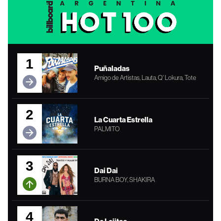
1
Puñaladas
Amigo de Artistas, Lauta, Q' Lokura, Tote
2
La Cuarta Estrella
PALMITO
3
Dai Dai
BURNA BOY, SHAKIRA
4