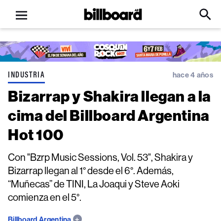
Open
Billboard
Searc
Click
menu
to
Expa
Searc
Input
INDUSTRIA
hace 4 años
Bizarrap y Shakira llegan a la
cima del Billboard Argentina
Hot 100
Con "Bzrp Music Sessions, Vol. 53", Shakira y
Bizarrap llegan al 1° desde el 6°. Además,
“Muñecas” de TINI, La Joaqui y Steve Aoki
comienza en el 5°.
Billboard Argentina