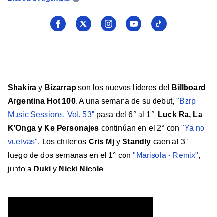
Seguí
Seguí
Seguí
Seguí
Seguí
a
a
a
a
a
Billboard
Billboard
Billboard
Billboard
Billboard
en
en
en
en
en
Facebook
X
Instagram
YouTube
TikTok
Shakira
y
Bizarrap
son los nuevos líderes del
Billboard
Argentina Hot 100
. A una semana de su debut,
"Bzrp
Music Sessions, Vol. 53"
pasa del 6° al 1°.
Luck Ra, La
K'Onga y Ke Personajes
continúan en el 2° con
"Ya no
vuelvas"
. Los chilenos
Cris Mj
y
Standly
caen al 3°
luego de dos semanas en el 1° con
"Marisola - Remix"
,
junto a
Duki
y
Nicki Nicole
.