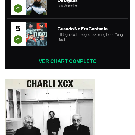
De Lejitos
Jay Wheeler
5
Cuando No Era Cantante
El Bogueto, El Bogueto & Yung Beef, Yung
Beef
VER CHART COMPLETO