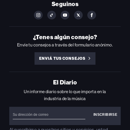
Seguinos
FOLLOW
FOLLOW
FOLLOW
FOLLOW
FOLLOW
BILLBOARD
BILLBOARD
BILLBOARD
BILLBOARD
BILLBOARD
ON
ON
ON
ON
ON
INSTAGRAM
YOUTUBE
YOUTUBE
X
FACEBOOK
¿Tenes algún consejo?
Envíe tu consejos a través del formulario anónimo.
ENVIÁ TUS CONSEJOS
ENVIÁ
TUS
CONSEJOS
El Diario
Un informe diario sobre lo que importa en la
industria de la música
Al suscribirse a nuestros sitios y servicios, usted