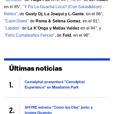
en el 85°,
"Y Pa La Guacha Loca? (Con Salastkbron) -
Remix"
, de
Gusty Dj, La Joaqui y L-Gante
, en el 86°,
"Calm Down"
de
Rema & Selena Gomez
, en el 91°,
"Latidos"
de
La K'Onga y Matías Valdez
en el 94°, y
"Feliz Cumpleaños Ferxxo"
, de
Feid
, en el 98°.
Últimas noticias
Camelphat presentará "Camelphat
Experience" en Mandarine Park
AHYRE estrena “Como las Olas” junto a
Ivonne Guzmán