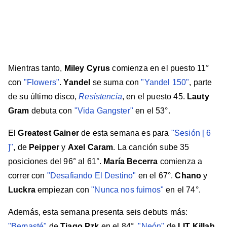
Mientras tanto,
Miley Cyrus
comienza en el puesto 11°
con
"Flowers"
.
Yandel
se suma con
"Yandel 150"
, parte
de su último disco,
Resistencia
, en el puesto 45.
Lauty
Gram
debuta con
"Vida Gangster"
en el 53°.
El
Greatest Gainer
de esta semana es para
"Sesión [ 6
]"
, de
Peipper
y
Axel Caram
. La canción sube 35
posiciones del 96° al 61°.
María Becerra
comienza a
correr con
"Desafiando El Destino"
en el 67°.
Chano
y
Luckra
empiezan con
"Nunca nos fuimos"
en el 74°.
Además, esta semana presenta seis debuts más:
"Bemasté"
de
Tiago Pzk
en el 84°,
"Neón"
de
LIT Killah