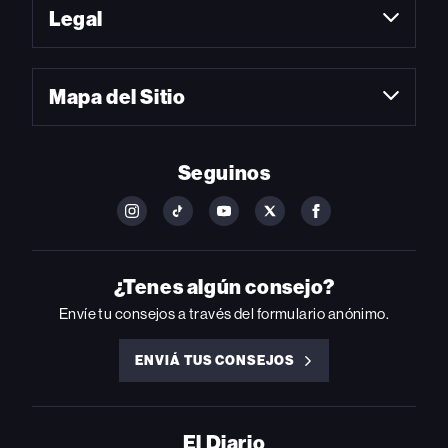
Legal
Mapa del Sitio
Seguinos
FOLLOW
FOLLOW
FOLLOW
FOLLOW
FOLLOW
BILLBOARD
BILLBOARD
BILLBOARD
BILLBOARD
BILLBOARD
ON
ON
ON
ON
ON
INSTAGRAM
YOUTUBE
YOUTUBE
X
FACEBOOK
¿Tenes algún consejo?
Envíe tu consejos a través del formulario anónimo.
ENVIÁ TUS CONSEJOS
ENVIÁ
TUS
CONSEJOS
El Diario