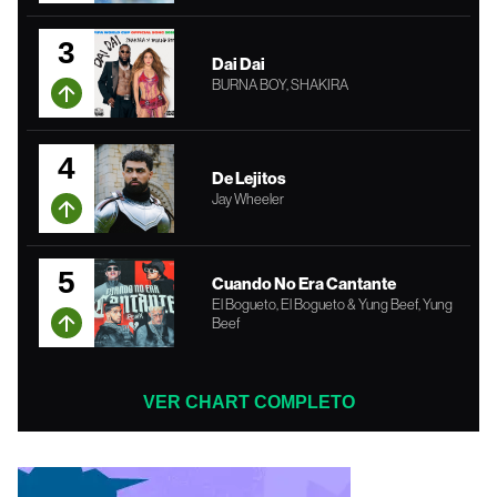
3
Dai Dai
BURNA BOY, SHAKIRA
4
De Lejitos
Jay Wheeler
5
Cuando No Era Cantante
El Bogueto, El Bogueto & Yung Beef, Yung
Beef
VER CHART COMPLETO