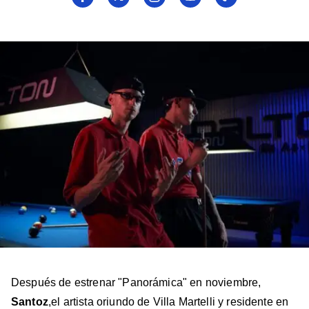
a
a
a
a
a
Billboard
Billboard
Billboard
Billboard
Billboard
en
en
en
en
en
Facebook
X
Instagram
YouTube
TikTok
Después de estrenar "Panorámica" en noviembre,
Santoz
,el artista oriundo de Villa Martelli y residente en