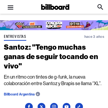
Open
Billboard
Searc
Click
menu
to
Expa
Searc
Input
ENTREVISTAS
hace 3 años
Santoz: "Tengo muchas
ganas de seguir tocando en
vivo"
En un ritmo con tintes de g-funk, la nueva
colaboración entre Santoz y Brapis se llama “XL”.
Billboard Argentina
Seguí
Seguí
Seguí
Seguí
Seguí