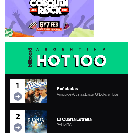
1
Puñaladas
Amigo de Artistas, Lauta, Q' Lokura, Tote
2
La Cuarta Estrella
PALMITO