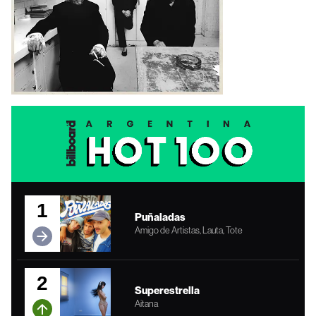
1
Puñaladas
Amigo de Artistas, Lauta, Tote
2
Superestrella
Aitana