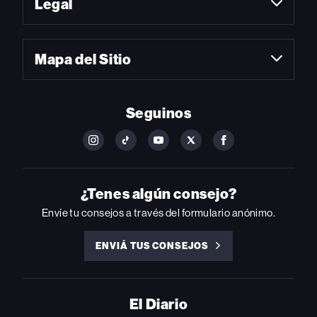
Legal
Mapa del Sitio
Seguinos
FOLLOW
FOLLOW
FOLLOW
FOLLOW
FOLLOW
BILLBOARD
BILLBOARD
BILLBOARD
BILLBOARD
BILLBOARD
ON
ON
ON
ON
ON
INSTAGRAM
YOUTUBE
YOUTUBE
X
FACEBOOK
¿Tenes algún consejo?
Envíe tu consejos a través del formulario anónimo.
ENVIÁ TUS CONSEJOS
ENVIÁ
TUS
CONSEJOS
El Diario