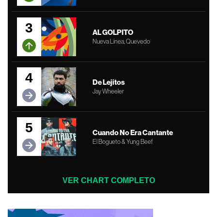
3
AL GOLPITO
Nueva Línea, Quevedo
4
De Lejitos
Jay Wheeler
5
Cuando No Era Cantante
El Bogueto & Yung Beef
VER CHART COMPLETO