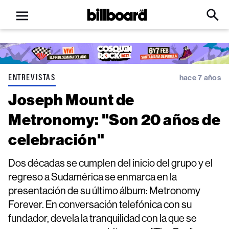
Open
Billboard
Searc
Click
menu
to
Expa
Searc
Input
ENTREVISTAS
hace 7 años
Joseph Mount de
Metronomy: "Son 20 años de
celebración"
Dos décadas se cumplen del inicio del grupo y el
regreso a Sudamérica se enmarca en la
presentación de su último álbum: Metronomy
Forever. En conversación telefónica con su
fundador, devela la tranquilidad con la que se