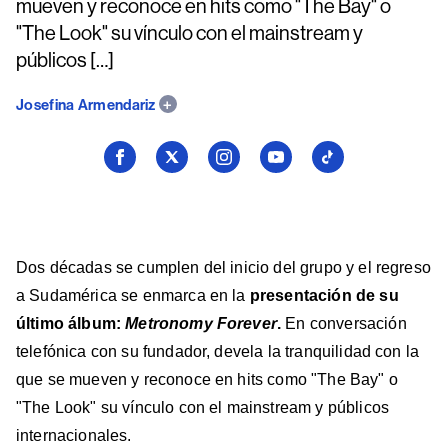
mueven y reconoce en hits como "The Bay" o
"The Look" su vínculo con el mainstream y
públicos […]
Josefina Armendariz
Seguí
Seguí
Seguí
Seguí
Seguí
a
a
a
a
a
Billboard
Billboard
Billboard
Billboard
Billboard
en
en
en
en
en
Facebook
X
Instagram
YouTube
TikTok
Dos décadas se cumplen del inicio del grupo y el regreso
a Sudamérica se enmarca en la
presentación de su
último álbum:
Metronomy Forever
.
En conversación
telefónica con su fundador, devela la tranquilidad con la
que se mueven y reconoce en hits como "The Bay" o
"The Look" su vínculo con el mainstream y públicos
internacionales.