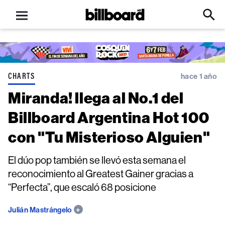
Open
Billboard
Searc
Click
menu
to
Expa
Searc
Input
CHARTS
hace 1 año
Miranda! llega al No.1 del
Billboard Argentina Hot 100
con "Tu Misterioso Alguien"
El dúo pop también se llevó esta semana el
reconocimiento al Greatest Gainer gracias a
“Perfecta”, que escaló 68 posicione
Julián Mastrángelo