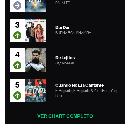
PALMITO
3
Dai Dai
BURNA BOY, SHAKIRA
4
De Lejitos
Jay Wheeler
5
Cuando No Era Cantante
El Bogueto, El Bogueto & Yung Beef, Yung
Beef
VER CHART COMPLETO