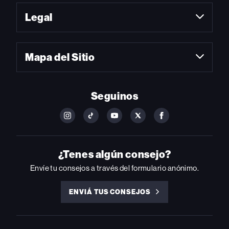
Legal
Mapa del Sitio
Seguinos
FOLLOW
FOLLOW
FOLLOW
FOLLOW
FOLLOW
BILLBOARD
BILLBOARD
BILLBOARD
BILLBOARD
BILLBOARD
ON
ON
ON
ON
ON
INSTAGRAM
YOUTUBE
YOUTUBE
X
FACEBOOK
¿Tenes algún consejo?
Envíe tu consejos a través del formulario anónimo.
ENVIÁ TUS CONSEJOS
ENVIÁ
TUS
CONSEJOS