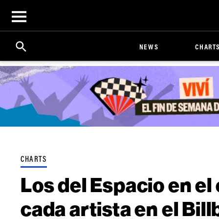
Open
menu
Search
Click
NEWS
CHART
to
Expand
Search
Input
CHARTS
Los del Espacio en el
cada artista en el Bi