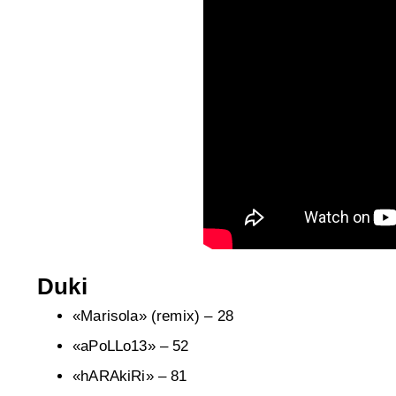
Duki
«Marisola» (remix) – 28
«aPoLLo13» – 52
«hARAkiRi» – 81