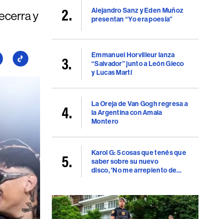
Alejandro Sanz y Eden Muñoz
ecerra y
presentan “Yo era poesía”
Emmanuel Horvilleur lanza
guí
Seguí
“Salvador” junto a León Gieco
a
y Lucas Martí
llboard
Billboard
en
uTube
TikTok
La Oreja de Van Gogh regresa a
la Argentina con Amaia
Montero
Karol G: 5 cosas que tenés que
saber sobre su nuevo
disco, 'No me arrepiento de
sentir tanto'