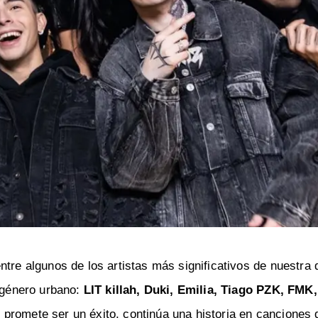
ntre algunos de los artistas más significativos de nuestra
 género urbano:
LIT killah, Duki, Emilia, Tiago PZK, FMK,
ue promete ser un éxito, continúa una historia en canciones