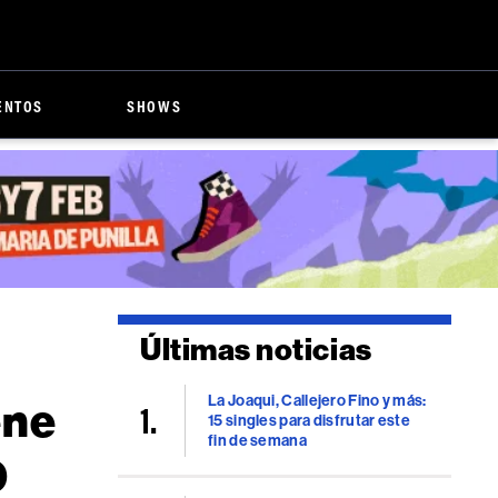
ENTOS
SHOWS
Últimas noticias
La Joaqui, Callejero Fino y más:
ene
15 singles para disfrutar este
fin de semana
0