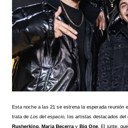
Esta noche a las 21 se estrena la esperada reunión e
trata de
Los del espacio,
los artistas destacados del
Rusherking, Maria Becerra
y
Big One
. El junte, q