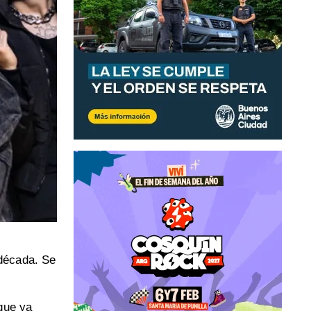
 década. Se
 que ya