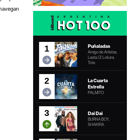
navegan
Puñaladas
1
Amigo de Artistas,
Lauta, Q' Lokura,
Tote
2
La Cuarta
Estrella
PALMITO
3
Dai Dai
BURNA BOY,
SHAKIRA