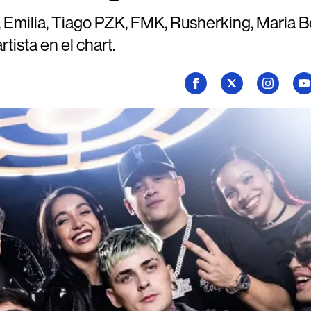
i, Emilia, Tiago PZK, FMK, Rusherking, Maria B
tista en el chart.
Seguí
Seguí
Seguí
Se
a
a
a
a
Billboard
Billboard
Billboard
Bi
en
en
en
en
Facebook
X
Instagram
Yo