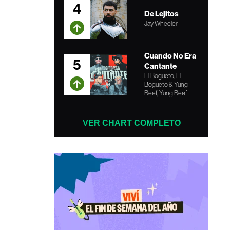
4
De Lejitos
Jay Wheeler
Cuando No Era
5
Cantante
El Bogueto, El
Bogueto & Yung
Beef, Yung Beef
VER CHART COMPLETO