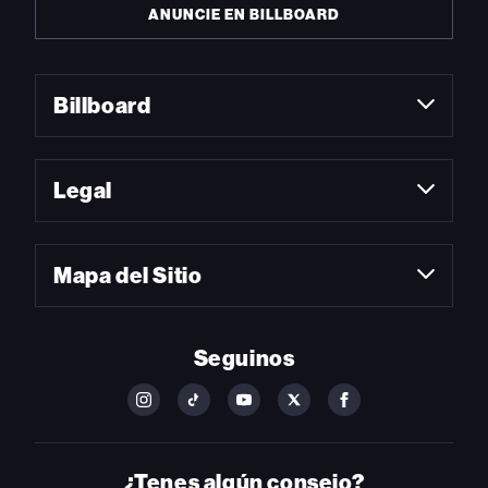
ANUNCIE EN BILLBOARD
Billboard
Legal
Mapa del Sitio
Seguinos
FOLLOW
FOLLOW
FOLLOW
FOLLOW
FOLLOW
BILLBOARD
BILLBOARD
BILLBOARD
BILLBOARD
BILLBOARD
ON
ON
ON
ON
ON
INSTAGRAM
YOUTUBE
YOUTUBE
X
FACEBOOK
¿Tenes algún consejo?