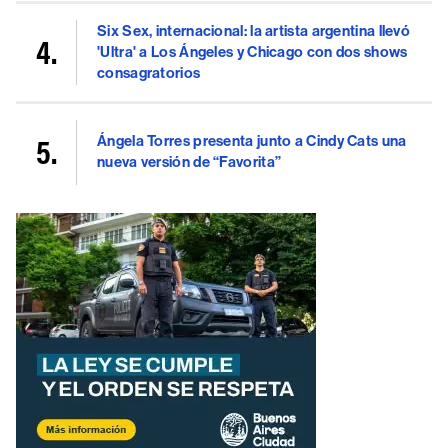
Six Sex, internacional: la artista argentina llevó
'Ultra' a Los Ángeles y Chicago con dos shows
consagratorios
Ángela Torres presenta junto a Cindy Cats una
nueva versión de “Favorita”