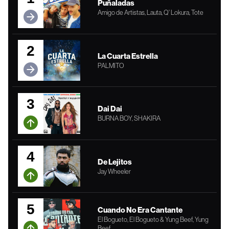
Puñaladas
Amigo de Artistas, Lauta, Q' Lokura, Tote
2
La Cuarta Estrella
PALMITO
3
Dai Dai
BURNA BOY, SHAKIRA
4
De Lejitos
Jay Wheeler
5
Cuando No Era Cantante
El Bogueto, El Bogueto & Yung Beef, Yung
Beef