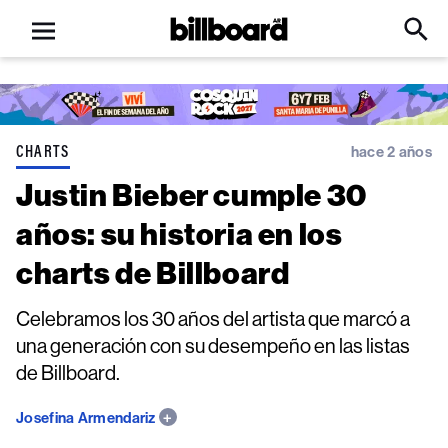
Open
Billboard
Searc
Click
menu
to
Expa
Searc
Input
CHARTS
hace 2 años
Justin Bieber cumple 30
años: su historia en los
charts de Billboard
Celebramos los 30 años del artista que marcó a
una generación con su desempeño en las listas
de Billboard.
Josefina Armendariz