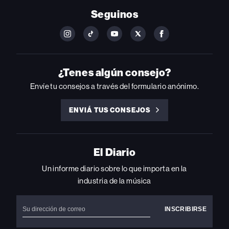
Seguinos
FOLLOW
FOLLOW
FOLLOW
FOLLOW
FOLLOW
BILLBOARD
BILLBOARD
BILLBOARD
BILLBOARD
BILLBOARD
ON
ON
ON
ON
ON
INSTAGRAM
YOUTUBE
YOUTUBE
X
FACEBOOK
¿Tenes algún consejo?
Envíe tu consejos a través del formulario anónimo.
ENVIÁ TUS CONSEJOS
ENVIÁ
TUS
CONSEJOS
El Diario
Un informe diario sobre lo que importa en la
industria de la música