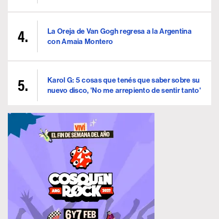
La Oreja de Van Gogh regresa a la Argentina
con Amaia Montero
Karol G: 5 cosas que tenés que saber sobre su
nuevo disco, 'No me arrepiento de sentir tanto'