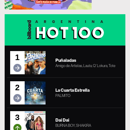
1
Puñaladas
Amigo de Artistas, Lauta, Q' Lokura, Tote
2
La Cuarta Estrella
PALMITO
3
Dai Dai
BURNA BOY, SHAKIRA