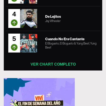
4
De Lejitos
Jay Wheeler
5
Cuando No Era Cantante
El Bogueto, El Bogueto & Yung Beef, Yung
Beef
VER CHART COMPLETO