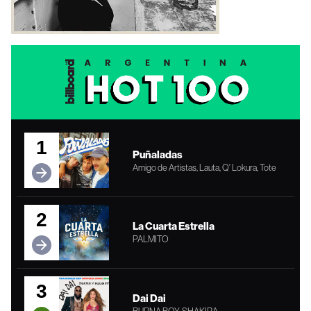
1
Puñaladas
Amigo de Artistas, Lauta, Q' Lokura, Tote
2
La Cuarta Estrella
PALMITO
3
Dai Dai