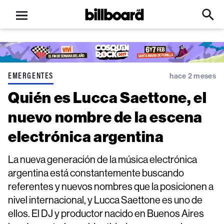
Open
Billboard
Searc
Click
menu
to
Expa
Searc
Input
EMERGENTES
hace 2 meses
Quién es Lucca Saettone, el
nuevo nombre de la escena
electrónica argentina
La nueva generación de la música electrónica
argentina está constantemente buscando
referentes y nuevos nombres que la posicionen a
nivel internacional, y Lucca Saettone es uno de
ellos. El DJ y productor nacido en Buenos Aires