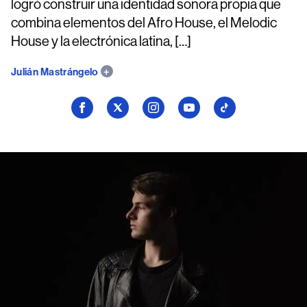
logró construir una identidad sonora propia que
combina elementos del Afro House, el Melodic
House y la electrónica latina, […]
Julián Mastrángelo
Seguí
Seguí
Seguí
Seguí
Seguí
a
a
a
a
a
Billboard
Billboard
Billboard
Billboard
Billboard
en
en
en
en
en
Facebook
X
Instagram
YouTube
TikTok