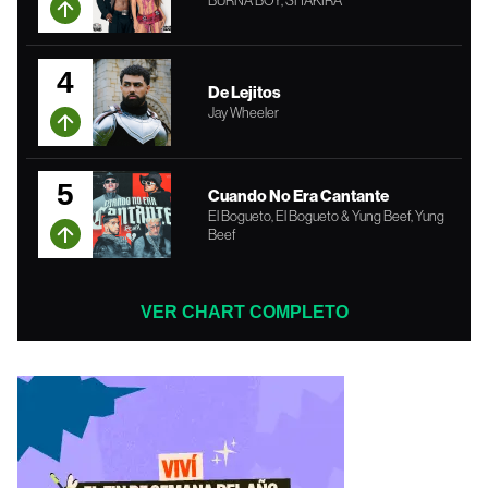
BURNA BOY, SHAKIRA
4
De Lejitos
Jay Wheeler
5
Cuando No Era Cantante
El Bogueto, El Bogueto & Yung Beef, Yung
Beef
VER CHART COMPLETO