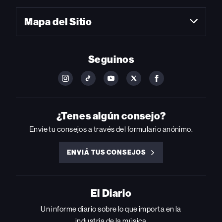
Mapa del Sitio
Seguinos
FOLLOW
FOLLOW
FOLLOW
FOLLOW
FOLLOW
BILLBOARD
BILLBOARD
BILLBOARD
BILLBOARD
BILLBOARD
ON
ON
ON
ON
ON
INSTAGRAM
YOUTUBE
YOUTUBE
X
FACEBOOK
¿Tenes algún consejo?
Envíe tu consejos a través del formulario anónimo.
ENVIÁ TUS CONSEJOS
ENVIÁ
TUS
CONSEJOS
El Diario
Un informe diario sobre lo que importa en la
industria de la música